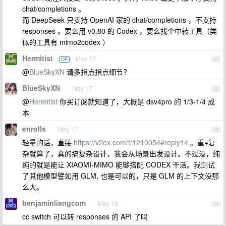
chat/completions 。
而 DeepSeek 只支持 OpenAI 家的 chat/completions ，不支持
responses 。要么用 v0.80 的 Codex ，要么找个中转工具（类
似的工具有 mimo2codex ）
Hermitist
May 17
OP
11
@
BlueSkyXN
请多指点指点细节?
BlueSkyXN
May 17
12
@
Hermitist
你买订阅就知道了，大概是 dsv4pro 的 1/3-1/4 成
本
enrolls
May 17
13
轻量的话，直接
https://v2ex.com/t/1210054#reply14
。重+复
杂就算了，真的搞复杂设计，我会从场景出发设计。不过没，纯
纯的就是能让 XIAOMI-MIMO 能够搭配 CODEX 干活。我测试
了其他模型譬如用 GLM, 也是可以的，只是 GLM 的上下文没那
么大。
benjaminliangcom
May 18
14
cc switch 可以转 responses 的 API 了吗