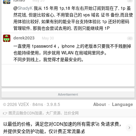
39
@
ShadyK
我从 15 年用 1p,18 年左右开始订阅到现在了, 1p 虽
然花钱, 但是比较省心, 不用管自己的 vps 域名 证书 备份,而且使
用体验比较好, 如果有别的能全平台支持体验比 1p 还好的密码
管理软件, 那我也会尝试去用的, 否则只能继续用 1P
derek2023
May 30
40
一直使用 1password 4 ，iphone 上的老版本只要我不手贱删掉
也能持续使用，同步就用 WLAN 在局域网里同步。
不同步到线上，我觉得才是最安全的。
Advertisement
© 2026 V2EX · 84ms · 3.9.8.5
About
·
Language
👉 图灵云融合CDN加速，大厂资源、比价全网
以最低的价格，满足您对CDN加速的所有需求🚀 免请求费，
›
并提供安全防护功能，仅计费正常流量💰