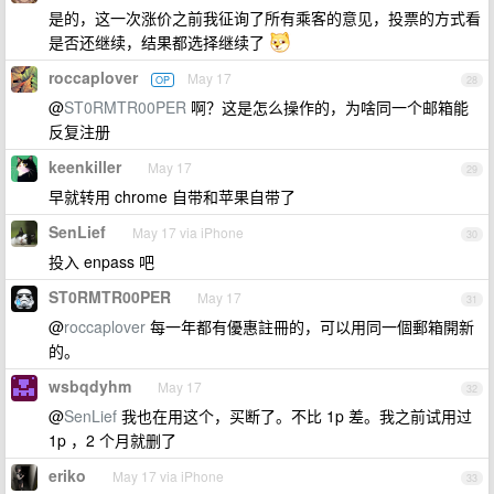
是的，这一次涨价之前我征询了所有乘客的意见，投票的方式看
是否还继续，结果都选择继续了
roccaplover
May 17
OP
28
@
ST0RMTR00PER
啊？这是怎么操作的，为啥同一个邮箱能
反复注册
keenkiller
May 17
29
早就转用 chrome 自带和苹果自带了
SenLief
May 17 via iPhone
30
投入 enpass 吧
ST0RMTR00PER
May 17
31
@
roccaplover
每一年都有優惠註冊的，可以用同一個郵箱開新
的。
wsbqdyhm
May 17
32
@
SenLief
我也在用这个，买断了。不比 1p 差。我之前试用过
1p ，2 个月就删了
eriko
May 17 via iPhone
33