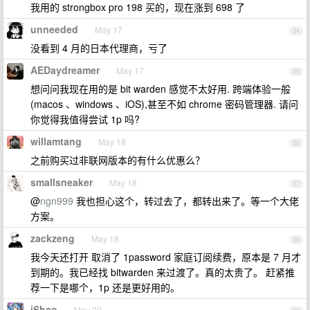
我用的 strongbox pro 198 买的，现在涨到 698 了
unneeded
May 17
34
没看到 4 月的日本代理商，亏了
AEDaydreamer
May 17
35
想问问我现在用的是 bit warden 感觉不太好用. 跨端体验一般
(macos 、windows 、iOS),甚至不如 chrome 密码管理器. 请问
你觉得我值得尝试 1p 吗?
willamtang
May 18
36
之前购买过非联网版本的有什么优惠么？
smallsneaker
May 18
37
@
ngn999
我也担心这个，转过去了，都转出来了。等一个大佬
方案。
zackzeng
May 18
38
我今天还打开 取消了 1password 家庭订阅续费，原本是 7 月才
到期的。我已经找 bitwarden 来过渡了。真的太贵了。 赶紧推
荐一下是哪个，1p 还是更好用的。
iShao
May 20