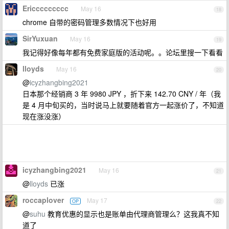
Ericcccccccc
May 16
18
chrome 自带的密码管理多数情况下也好用
SirYuxuan
May 16
19
我记得好像每年都有免费家庭版的活动呢。。论坛里搜一下看看
lloyds
May 16
20
@
icyzhangbing2021
日本那个经销商 3 年 9980 JPY ，折下来 142.70 CNY / 年（我
是 4 月中旬买的，当时说马上就要随着官方一起涨价了，不知道
现在涨没涨）
icyzhangbing2021
May 16
21
@
lloyds
已涨
roccaplover
May 17
OP
22
@
suhu
教育优惠的显示也是账单由代理商管理么？这我真不知
道了