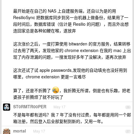
最开始是在自己的 NAS 上自建服务端，还自以为是的用
ResilioSync 把数据库同步到另一台机器上做备份，结果用了一
段时间后，数据库错误（估计是 Resilio 的问题），而且外出想
连回家总是各种如鲠在喉，遂放弃
这次涨价之后，一度打算使用 bitwarden 的官方服务，结果转移
过去用了两天，发现他家的 chrome extension 在我的 mac 上出
现了内存泄漏的问题，一搜发现好多年了没解决，遂再次放弃
这次还试了试 apple passwords,发现他的自动填充也没好用到
哪里，chrome extension 更是一言难尽
算了，还是不折腾了
，我折腾无所谓，倒是也有乐趣，把老
婆孩子折腾烦了就不好玩了
ST0RMTR00PER
May 17
26
不是每年都有送吗？我 7 年了没有付过费，每年都是用同一个邮
箱注册，然后登入后全部复制到新的，又用一年。
mortal
May 17
27