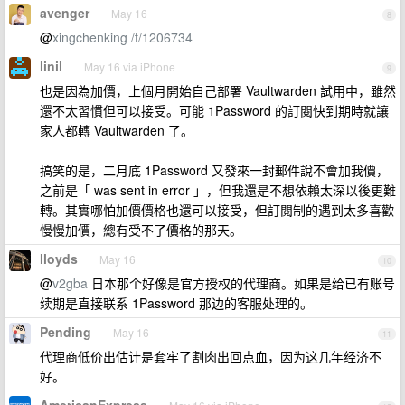
avenger
May 16
8
@
xingchenking
/t/1206734
linil
May 16 via iPhone
9
也是因為加價，上個月開始自己部署 Vaultwarden 試用中，雖然
還不太習慣但可以接受。可能 1Password 的訂閱快到期時就讓
家人都轉 Vaultwarden 了。
搞笑的是，二月底 1Password 又發來一封郵件說不會加我價，
之前是「 was sent in error 」，但我還是不想依賴太深以後更難
轉。其實哪怕加價價格也還可以接受，但訂閱制的遇到太多喜歡
慢慢加價，總有受不了價格的那天。
lloyds
May 16
10
@
v2gba
日本那个好像是官方授权的代理商。如果是给已有账号
续期是直接联系 1Password 那边的客服处理的。
Pending
May 16
11
代理商低价出估计是套牢了割肉出回点血，因为这几年经济不
好。