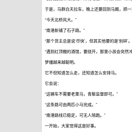
于是，马群白天拉车，晚上还要回到马厩，把一
“今天北桥风大。”
“南港新铺了石子路。”
“那个货主总是说‘尽快’，但其实他要的是‘别碎’。
“遇到红顶棚的酒馆，要绕开，那里小孩会突然冲
梦缰越来越聪明。
它不但知道怎么走，还知道怎么安排马。
它会说：
“这辆车不需要老栗马，青鬃监督即可。”
“这条路可由两匹小马完成。”
“南港路线已稳定，可无人陪跑。”
一开始，大家觉得这是好事。