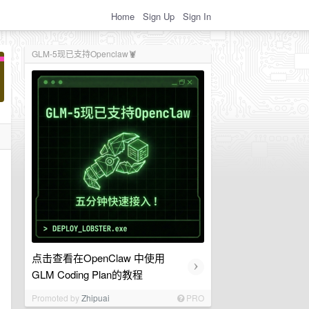
Home
Sign Up
Sign In
GLM-5现已支持Openclaw🦞
点击查看在OpenClaw 中使用
›
GLM Coding Plan的教程
Promoted by
Zhipuai
PRO