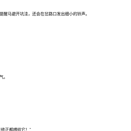
提醒马避开坑洼，还会在岔路口发出细小的铃声。
气。
修正都喂给它！”