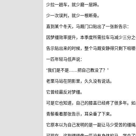
少拉一趟车，就少磨一层蹄。
少一次误判，就少一根断骨。
直到某个冬天，马厩门口贴出了一张新告示：
因梦缰效率提升，本季度所需拉车马减少三分之
告示贴出来的时候，整个马厩安静得只剩下咀嚼
一匹年轻马低声说：
“我们是不是……把自己教没了？”
老栗马站在阴影里，久久没有说话。
它曾经最反对梦缰。
可是它也知道，自己的膝盖已经疼了很多年。如
青鬃看着那张告示，耳朵垂了下来。
它原本以为自己发明的是一副让马少受苦的缰绳
可现在，这副缰绳像一匹没有身体的马，学会了