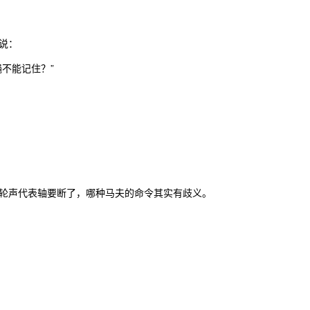
说：
不能记住？”
轮声代表轴要断了，哪种马夫的命令其实有歧义。