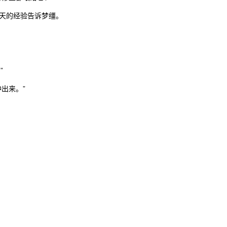
天的经验告诉梦缰。
”
出来。”