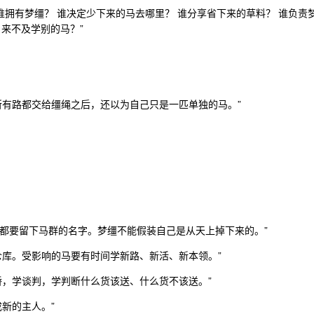
谁拥有梦缰？ 谁决定少下来的马去哪里？ 谁分享省下来的草料？ 谁负责
来不及学别的马？”
所有路都交给缰绳之后，还以为自己只是一匹单独的马。”
，都要留下马群的名字。梦缰不能假装自己是从天上掉下来的。”
仓库。受影响的马要有时间学新路、新活、新本领。”
桥，学谈判，学判断什么货该送、什么货不该送。”
新的主人。”