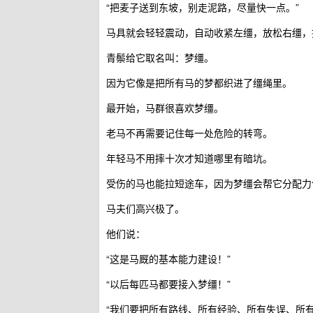
“把麦子送到东坡，别走泥路，尽量快一点。”
马具就会轻轻震动，自动收紧左缰，放松右缰，
青鬃给它取名叫：梦缰。
因为它像是把所有马的梦都织进了缰绳里。
最开始，马群很喜欢梦缰。
老马不再需要记住每一处危险的转弯。
年轻马不用摔十次才知道哪里有暗坑。
受伤的马也能拉短途车，因为梦缰会帮它分配力
马夫们高兴极了。
他们说：
“这是马厩的基本能力建设！”
“以后每匹马都要接入梦缰！”
“我们要把所有路线、所有经验、所有失误、所有