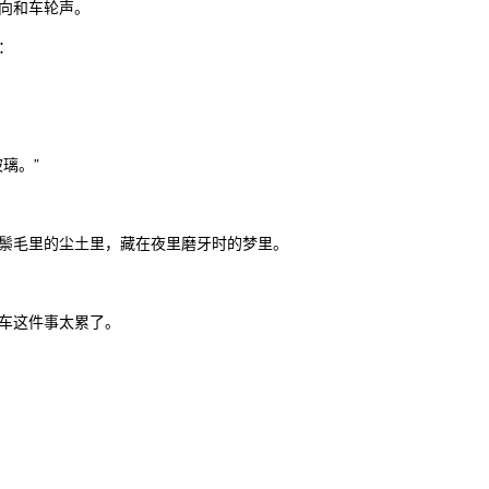
向和车轮声。
：
璃。”
鬃毛里的尘土里，藏在夜里磨牙时的梦里。
车这件事太累了。