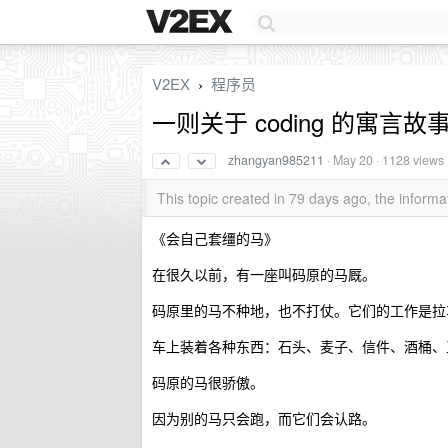
V2EX
程序员
›
一则关于 coding 的寓言故
zhangyan985211
·
May 20
· 1128 views
This topic created in 79 days ago, the infor
《会自己套缰的马》
在很久以前，有一座叫码原的马厩。
码原里的马不种地，也不打仗。它们的工作是拉
车上装着各种东西：石头、麦子、信件、酒桶、
码原的马很骄傲。
因为别的马只会跑，而它们会认路。