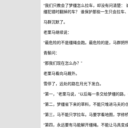
“我们只教会了梦缰怎么拉车，却没有问清楚： 
缰犯错时翻掉的车？ 谁保护那些一生只会拉车、
马群沉默了。
老栗马继续说：
“最危险的不是缰绳会跑。最危险的是，马群把
青鬃问：
“那我们现在怎么办？”
老栗马看向马厩外。
雪停了，远处的路在月光下发白。
“第一，”老栗马说，“以后每一条交给梦缰的路
“第二，梦缰省下来的草料，不能只堆进马夫的
“第三，马不能只学拉车。马要学看地图，学修
“第四，永远要有马能解开缰绳。不能让马具变成