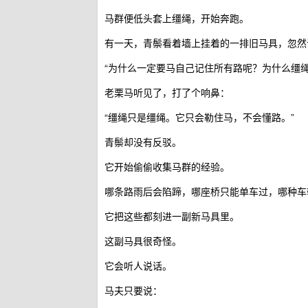
马群便低头套上缰绳，开始奔跑。
有一天，青鬃看着墙上挂着的一排旧马具，忽然
“为什么一定要马自己记住所有路呢？为什么缰绳
老栗马听见了，打了个响鼻：
“缰绳只是缰绳。它只会勒住马，不会懂路。”
青鬃却没有反驳。
它开始偷偷收集马群的经验。
哪条路雨后会陷蹄，哪座桥只能单车过，哪种车
它把这些都刻进一副新马具里。
这副马具很奇怪。
它会听人说话。
马夫只要说：