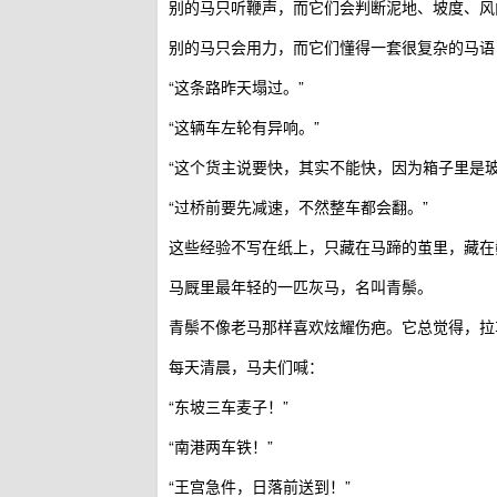
别的马只听鞭声，而它们会判断泥地、坡度、风
别的马只会用力，而它们懂得一套很复杂的马语
“这条路昨天塌过。”
“这辆车左轮有异响。”
“这个货主说要快，其实不能快，因为箱子里是玻
“过桥前要先减速，不然整车都会翻。”
这些经验不写在纸上，只藏在马蹄的茧里，藏在
马厩里最年轻的一匹灰马，名叫青鬃。
青鬃不像老马那样喜欢炫耀伤疤。它总觉得，拉
每天清晨，马夫们喊：
“东坡三车麦子！”
“南港两车铁！”
“王宫急件，日落前送到！”