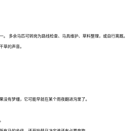
一。 多余马匹可转岗为路线检查、马具维护、草料整理，或自行离厩。
干草的声音。
果没有梦缰，它可能早就在某个雨夜翻进沟里了。
。
所有马的步伐，还开始替马决定谁还有必要奔跑。