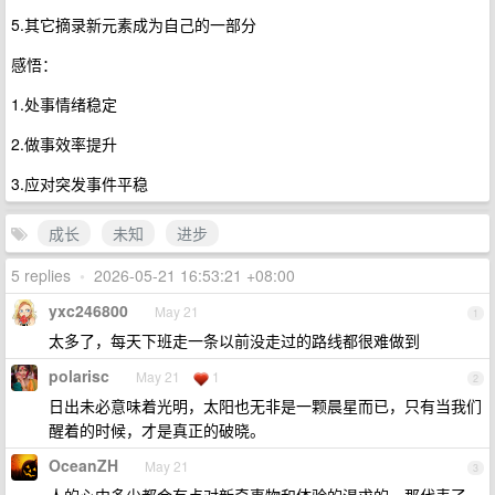
5.其它摘录新元素成为自己的一部分
感悟：
1.处事情绪稳定
2.做事效率提升
3.应对突发事件平稳
成长
未知
进步
5 replies
•
2026-05-21 16:53:21 +08:00
yxc246800
May 21
1
太多了，每天下班走一条以前没走过的路线都很难做到
polarisc
May 21
1
2
日出未必意味着光明，太阳也无非是一颗晨星而已，只有当我们
醒着的时候，才是真正的破晓。
OceanZH
May 21
3