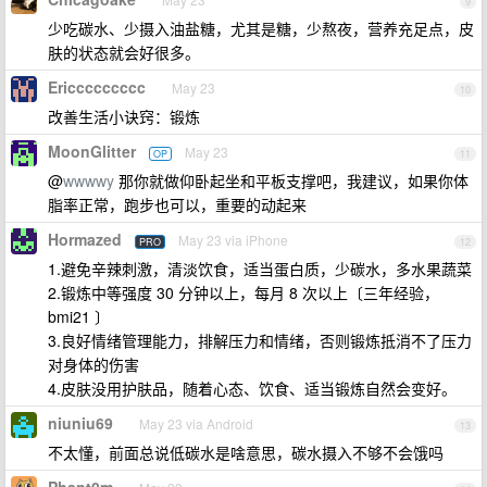
9
少吃碳水、少摄入油盐糖，尤其是糖，少熬夜，营养充足点，皮
肤的状态就会好很多。
Ericcccccccc
May 23
10
改善生活小诀窍：锻炼
MoonGlitter
May 23
OP
11
@
wwwwy
那你就做仰卧起坐和平板支撑吧，我建议，如果你体
脂率正常，跑步也可以，重要的动起来
Hormazed
May 23 via iPhone
PRO
12
1.避免辛辣刺激，清淡饮食，适当蛋白质，少碳水，多水果蔬菜
2.锻炼中等强度 30 分钟以上，每月 8 次以上〔三年经验，
bmi21 〕
3.良好情绪管理能力，排解压力和情绪，否则锻炼抵消不了压力
对身体的伤害
4.皮肤没用护肤品，随着心态、饮食、适当锻炼自然会变好。
niuniu69
May 23 via Android
13
不太懂，前面总说低碳水是啥意思，碳水摄入不够不会饿吗