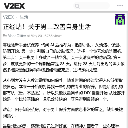
V2EX
生活
›
正经贴！关于男士改善自身生活
By
MoonGlitter
at May 23 · 6755 views
零经验新手尝试保养. 询问 AI 后推荐为，脸部护肤，从清洁、保湿、
防晒开始. 第一步：判断自己的皮肤情况，选择一个你喜欢的洗面奶.
第二步：买一瓶男士多效合一精华乳，买一支清爽型的防晒霜. 第三
步：皮肤更新的一个周期通常是 28 天，进行 28 天后对出现的黑头依
然多/熬夜爆红肿痘痘/嘴唇经常起死皮，进行定向处理.
从小到大没有人教过需要如何保养，随着时间的经过觉得人应该要取
悦自己，本来一开始的打算找一些机构做专业的保养，但是听说机构
都有坑（贵，不熟悉），所以只能找最简单的 DIY 慢慢开始.从脸部开
始是一个比较基础的，且见效较快的，容易得到反馈的一个.
难点：困于知识茧房，对于男士保养方面信息非常的匮乏，缺少关键
词指引.
最后想说的是，逐渐想自己过得好点，在精神方面看了一些心理学，