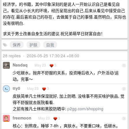
经济学，的书籍，其中印象深刻的是说人一开始认识自己是看见自
己，看见从小长大的环境，经历呈现出的自己.后来从看见中接受自己
的存在.最后喜欢自己的存在，去做属于自己的事情.虽然明白，实际也
没有很明白.
求关于男士改善自身生活的建议.祝兄弟萌早日财富自由！
保养
护肤
自我
28 replies
•
2026-05-25 17:30:24 +08:00
Nasdaq
May 23
5
1
少吃碳水，抛弃不舒服的关系，投资睡后收入，户外活动/运
动。完事～
tty0
May 23
3
2
皮肤简单凡士林保湿就好, 加上防晒. 没啥事不用买啥护肤品, 觉
得不舒服就去医院看看.
之前有推凡士林和黑胶防晒伞:
p2gg.com/shopping
freemoon
May 23
3
3
核心：别熬夜，睡够 7-8h ，爽肤水，不要重口味，低碳水。