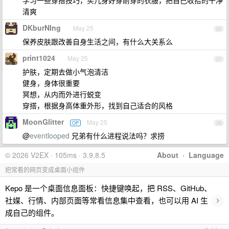
学习一些穿搭技巧，买几身好穿耐穿的衣服，把自己收拾的干净
清爽
DKburNIng
May 25
26
保养皮肤跟改善自身生活之间，有什么大关系么
print1024
May 25
27
护肤，定期去做小气泡清洁
健身，身体很重要
冥想，从内而外进行蜕变
穿搭，根据身高体重外形，找到自己适合的风格
MoonGlitter
May 25
OP
28
@
eventlooped
兄弟有什么进程说法吗？求捞
© 2026 V2EX · 105ms · 3.9.8.5
About
·
Language
把常看的网页变成桌面小组件
Kepo 是一个桌面信息面板：快捷键唤起，把 RSS、GitHub、
›
社媒、行情、内部页面等常看信息集中查看，也可以用 AI 生
成自己的组件。