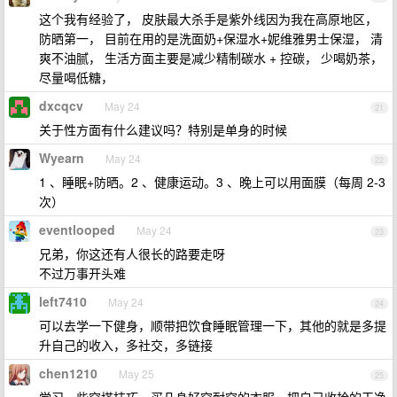
这个我有经验了， 皮肤最大杀手是紫外线因为我在高原地区，
防晒第一， 目前在用的是洗面奶+保湿水+妮维雅男士保湿， 清
爽不油腻， 生活方面主要是减少精制碳水 + 控碳， 少喝奶茶，
尽量喝低糖，
dxcqcv
May 24
21
关于性方面有什么建议吗？特别是单身的时候
Wyearn
May 24
22
1 、睡眠+防晒。2 、健康运动。3 、晚上可以用面膜（每周 2-3
次）
eventlooped
May 24
23
兄弟，你这还有人很长的路要走呀
不过万事开头难
left7410
May 24
24
可以去学一下健身，顺带把饮食睡眠管理一下，其他的就是多提
升自己的收入，多社交，多链接
chen1210
May 25
25