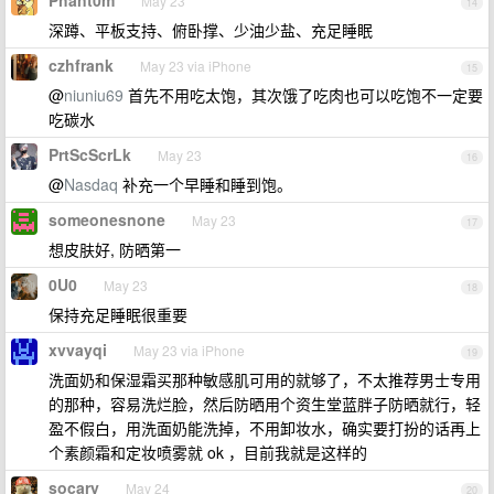
Phant0m
May 23
14
深蹲、平板支持、俯卧撑、少油少盐、充足睡眠
czhfrank
May 23 via iPhone
15
@
niuniu69
首先不用吃太饱，其次饿了吃肉也可以吃饱不一定要
吃碳水
PrtScScrLk
May 23
16
@
Nasdaq
补充一个早睡和睡到饱。
someonesnone
May 23
17
想皮肤好, 防晒第一
0U0
May 23
18
保持充足睡眠很重要
xvvayqi
May 23 via iPhone
19
洗面奶和保湿霜买那种敏感肌可用的就够了，不太推荐男士专用
的那种，容易洗烂脸，然后防晒用个资生堂蓝胖子防晒就行，轻
盈不假白，用洗面奶能洗掉，不用卸妆水，确实要打扮的话再上
个素颜霜和定妆喷雾就 ok ，目前我就是这样的
socary
May 24
20