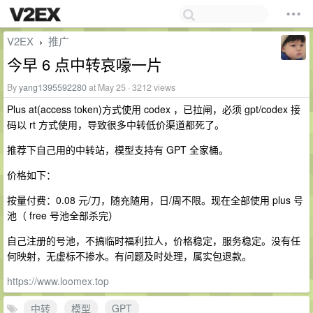
V2EX
推广
›
今早 6 点中转哀嚎一片
By
yang1395592280
at May 25 · 3212 views
Plus at(access token)方式使用 codex ，已拉闸，必须 gpt/codex 接
码以 rt 方式使用，导致很多中转低价渠道都死了。
推荐下自己用的中转站，模型支持有 GPT 全家桶。
价格如下：
按量付费：0.08 元/刀，随充随用，日/周不限。现在全部使用 plus 号
池（ free 号池全部杀完）
自己注册的号池，不搞临时福利拉人，价格稳定，服务稳定。没有任
何映射，无虚标不掺水。有问题及时处理，属实包退款。
https://www.loomex.top
中转
模型
GPT