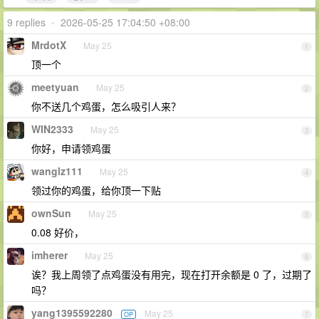
9 replies
•
2026-05-25 17:04:50 +08:00
MrdotX
May 25
1
顶一个
meetyuan
May 25
2
你不送几个鸡蛋，怎么吸引人来？
WIN2333
May 25
3
你好，申请领鸡蛋
wanglz111
May 25
4
领过你的鸡蛋，给你顶一下贴
ownSun
May 25
5
0.08 好价，
imherer
May 25
6
诶？我上周领了点鸡蛋没有用完，现在打开余额是 0 了，过期了
吗？
yang1395592280
May 25
OP
7