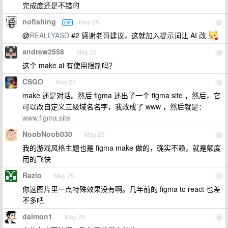
完成度还是不错的
nofishing
May 25
OP
3
@
REALLYASD
#2 感谢老哥建议，这就加入提示词让 AI 改
andrew2558
May 25
4
这个 make ai 有使用限制吗？
CSGO
May 25
5
make 还是对话。然后 figma 还出了一个 figma site ，然后，它
可以改自定义三级域名名字，我改成了 www ，然后就是：
www.figma.site
NoobNoob030
May 25
6
我的游戏风格主题也是 figma make 做的，确实不赖，就是额度
用的飞快
Razio
May 25
7
你这图片里一点特殊效果没有啊。几年前的 figma to react 也差
不多吧
daimon1
May 25
8