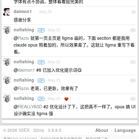
字体有点不协调，整体看着挺完美的
daimon1
May 25
9
感谢分享
nofishing
May 25
OP
10
@
Razio
就第一页主页是 figma 画的，下面 section 都是我用
claude opus 照着加的，所以效果差了。这就让 figma 重写下看
看。
nofishing
May 25
OP
11
@
daimon1
#8 已加入优化提示词😋
nofishing
May 25
OP
12
@
Razio
老哥，已更新，效果有了
nofishing
May 25
1
OP
13
@
REALLYASD
#2 优化设计了下，这把真不一样了。opus 搞 UI
设计确实没 figma 强
© 2026 V2EX · 32ms · 3.9.8.5
About
·
Language
香港CN2,4H4G10M，月付69还有更多优惠机型，稳定运营三年。