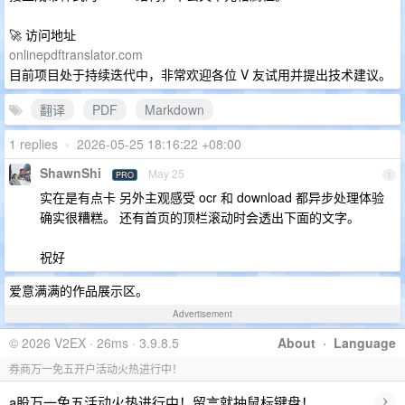
🚀 访问地址
onlinepdftranslator.com
目前项目处于持续迭代中，非常欢迎各位 V 友试用并提出技术建议。
翻译
PDF
Markdown
1 replies
•
2026-05-25 18:16:22 +08:00
ShawnShi
May 25
PRO
1
实在是有点卡 另外主观感受 ocr 和 download 都异步处理体验
确实很糟糕。 还有首页的顶栏滚动时会透出下面的文字。
祝好
爱意满满的作品展示区。
Advertisement
© 2026 V2EX · 26ms · 3.9.8.5
About
·
Language
券商万一免五开户活动火热进行中！
›
a股万一免五活动火热进行中！留言就抽鼠标键盘！