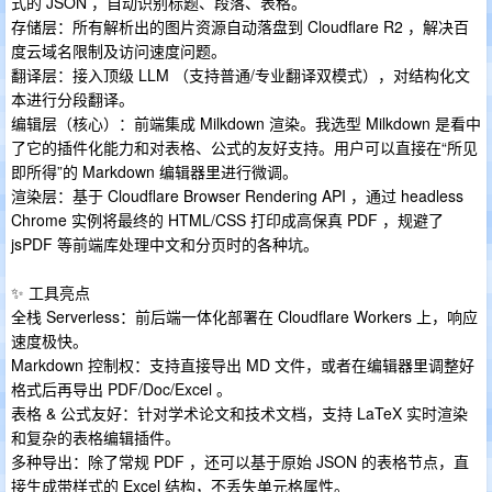
式的 JSON ，自动识别标题、段落、表格。
存储层：所有解析出的图片资源自动落盘到 Cloudflare R2 ，解决百
度云域名限制及访问速度问题。
翻译层：接入顶级 LLM （支持普通/专业翻译双模式），对结构化文
本进行分段翻译。
编辑层（核心）：前端集成 Milkdown 渲染。我选型 Milkdown 是看中
了它的插件化能力和对表格、公式的友好支持。用户可以直接在“所见
即所得”的 Markdown 编辑器里进行微调。
渲染层：基于 Cloudflare Browser Rendering API ，通过 headless
Chrome 实例将最终的 HTML/CSS 打印成高保真 PDF ，规避了
jsPDF 等前端库处理中文和分页时的各种坑。
✨ 工具亮点
全栈 Serverless：前后端一体化部署在 Cloudflare Workers 上，响应
速度极快。
Markdown 控制权：支持直接导出 MD 文件，或者在编辑器里调整好
格式后再导出 PDF/Doc/Excel 。
表格 & 公式友好：针对学术论文和技术文档，支持 LaTeX 实时渲染
和复杂的表格编辑插件。
多种导出：除了常规 PDF ，还可以基于原始 JSON 的表格节点，直
接生成带样式的 Excel 结构，不丢失单元格属性。