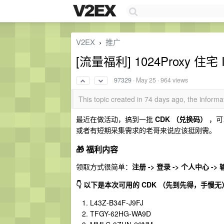
V2EX
推广
›
[流量福利] 1024Proxy 
97329
·
May 25
· 964 views
This topic created in 74 days ago, the infor
最近在做活动，搞到一批
CDK （兑换码）
，可
或者有短期采集需求的老哥来说应该挺刚需。
🎁 福利内容
领取方式很简单：
注册 -> 登录 -> 个人中心 ->
👇 以下是本次可用的 CDK （先到先得，手慢无
L43Z-B34F-J9FJ
TFGY-62HG-WA9D