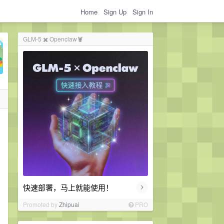
Home
Sign Up
Sign In
GLM-5 ✖️ Openclaw🦞
›
快速部署，马上就能使用！
Promoted by
Zhipuai
PRO