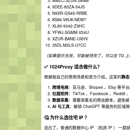
MMLC-3ZUN-28NM
9DEE-85ZA-54JS
N9XR-GS49-RRBE
KS86-V8UK-NEW7
XL89-9342-Z9HC
YFWJ-SGMM-V24U
XZUR-BANE-UXHV
35DL-M2LS-U7CC
（如果提示无效，可能被领完了，可以在 TG 上
✅ 1024Proxy 适合做什么？
根据我自己的使用场景和官方介绍，这家的
静态
跨境电商
：亚马逊、Shopee 、Etsy 
社媒矩阵
：TikTok 、Facebook 、Redd
数据采集
：需要高匿名的爬虫脚本，避免被
AI 与工具
：解锁 ChatGPT 等服务的区域
🤔 为什么选住宅 IP ？
说白了，普通的数据中心 IP （机房 IP ） 一跳就暴