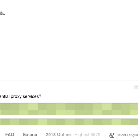
类。
2
ntial proxy services?
·
FAQ
·
Solana
·
2918 Online
Highest 6679
·
Select Langua