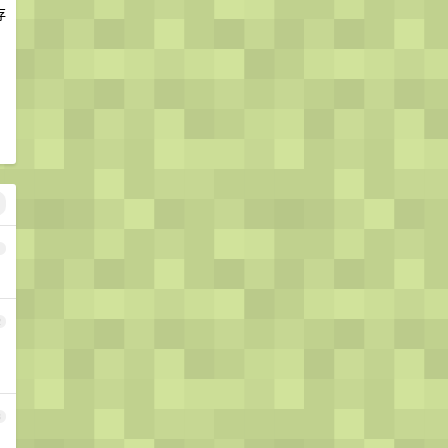
存
。
1
2
3