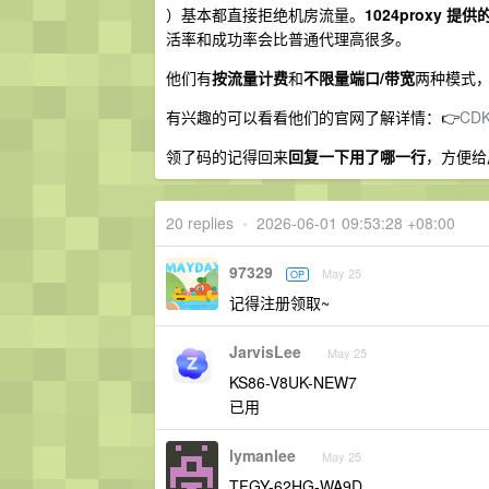
）基本都直接拒绝机房流量。
1024proxy 
活率和成功率会比普通代理高很多。
他们有
按流量计费
和
不限量端口/带宽
两种模式
有兴趣的可以看看他们的官网了解详情：👉
CD
领了码的记得回来
回复一下用了哪一行
，方便给
20 replies
•
2026-06-01 09:53:28 +08:00
97329
May 25
OP
记得注册领取~
JarvisLee
May 25
KS86-V8UK-NEW7
已用
lymanlee
May 25
TFGY-62HG-WA9D