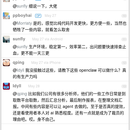
@
sunfly
细说一下，大佬
ppboyhai
May 27
OP
10
@
Morriaty
是的，感觉比纯代码开发更快，更方便一些，当然也
牺牲了一些内容，就看怎么取舍
sunfly
May 27 via Android
11
@
sunfly
生产环境，稳定第一，效率第二，出问题要快速排查止
血，更不能一天三更
qping
May 27 via iPhone
12
@
Idyll
我没接触过这些，请教下这些 openclaw 可以做什么？真
的有生产力吗
Idyll
May 28
13
@
qping
比如我们公司有很多分析师，他们的一些工作日常是到
取数平台取数，然后汇总分析，最后制作报表，在整理文档汇
报。中间有些内容是可以让 agent 去做的。至于是否真的提效，
还是看使用者本人对 ai 熟悉程度。还有一点就是成为了裁员的
理由吧。哎。身不由己。