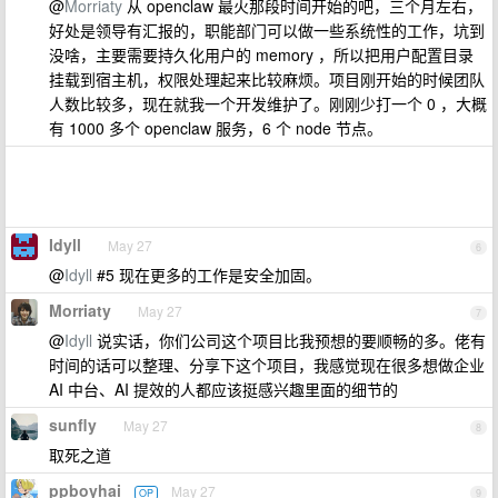
@
Morriaty
从 openclaw 最火那段时间开始的吧，三个月左右，
好处是领导有汇报的，职能部门可以做一些系统性的工作，坑到
没啥，主要需要持久化用户的 memory ，所以把用户配置目录
挂载到宿主机，权限处理起来比较麻烦。项目刚开始的时候团队
人数比较多，现在就我一个开发维护了。刚刚少打一个 0 ，大概
有 1000 多个 openclaw 服务，6 个 node 节点。
Idyll
May 27
6
@
Idyll
#5 现在更多的工作是安全加固。
Morriaty
May 27
7
@
Idyll
说实话，你们公司这个项目比我预想的要顺畅的多。佬有
时间的话可以整理、分享下这个项目，我感觉现在很多想做企业
AI 中台、AI 提效的人都应该挺感兴趣里面的细节的
sunfly
May 27
8
取死之道
ppboyhai
May 27
OP
9