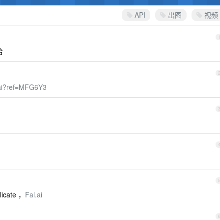
API
出图
视频
哈
.ai?ref=MFG6Y3
cate ，
Fal.ai