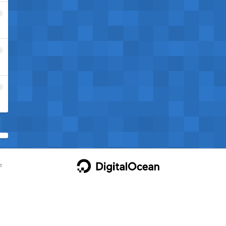
2
3
4
e