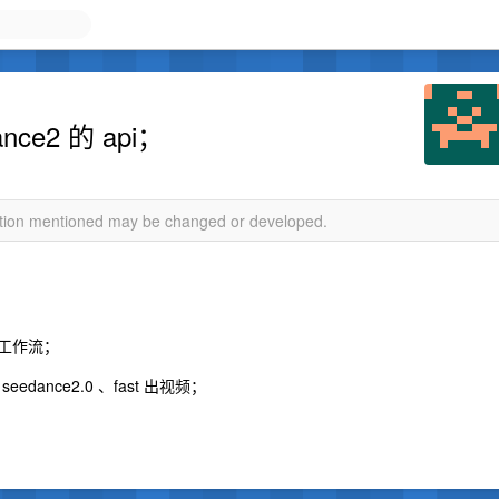
ce2 的 api；
mation mentioned may be changed or developed.
；
跑工作流；
edance2.0 、fast 出视频；