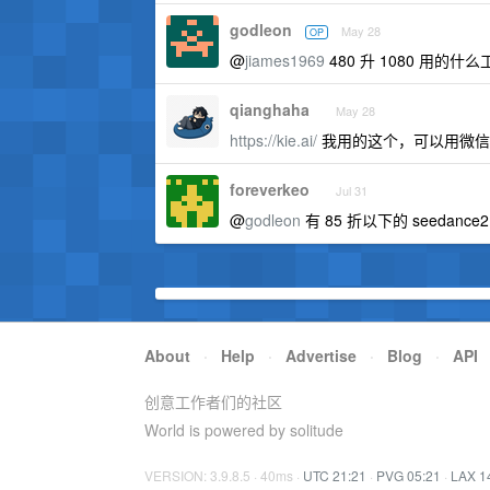
godleon
May 28
OP
@
jiames1969
480 升 1080 用的什么
qianghaha
May 28
https://kie.ai/
我用的这个，可以用微信
foreverkeo
Jul 31
@
godleon
有 85 折以下的 seedanc
About
·
Help
·
Advertise
·
Blog
·
API
创意工作者们的社区
World is powered by solitude
VERSION: 3.9.8.5 · 40ms ·
UTC 21:21
·
PVG 05:21
·
LAX 1