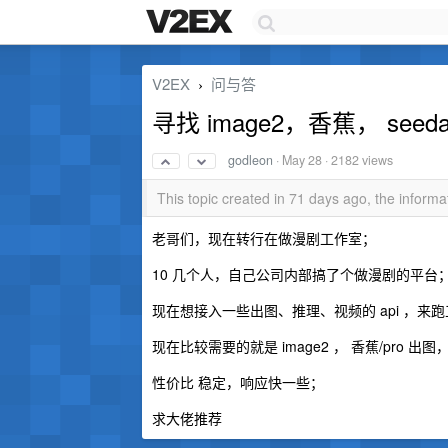
V2EX
问与答
›
寻找 image2，香蕉， seedan
godleon
·
May 28
· 2182 views
This topic created in 71 days ago, the infor
老哥们，现在转行在做漫剧工作室；
10 几个人，自己公司内部搞了个做漫剧的平台
现在想接入一些出图、推理、视频的 api ，来
现在比较需要的就是 image2 ， 香蕉/pro 出图，se
性价比 稳定，响应快一些；
求大佬推荐