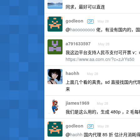
同求，最好可以直连
godleon
May 28
OP
@
haoooooooo
佬，有没有国内的，国
a791633597
May 28
我这边平台支持人民币支付可开票 v：dm
https://www.aa.com.cn/?c=zJrYs50
haohh
May 28
上面几个看的真贵。sd 直接找国内代
来
jiames1969
May 28
我们是这么用的，生成 480p ，2 毛
godleon
May 28
OP
@
haohh
国内代理 85 折 估计月消耗得