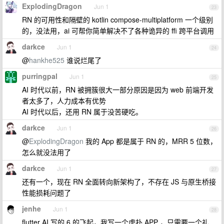
ExplodingDragon
Jun 1
23
RN 的可用性和隔壁的 kotlin compose-multiplatform 一个级别
的，没法用，ai 可帮你简单解决不了各种诡异的 ffi 跨平台调用
darkce
Jun 1
24
@
hankhe525
谁说烂尾了
purringpal
Jun 1
25
AI 时代以前，RN 被拥簇很大一部分原因是因为 web 前端开发
者太多了，人力成本有优势
AI 时代以后，还用 RN 属于没苦硬吃。
darkce
Jun 1
26
@
ExplodingDragon
我的 App 都是属于 RN 的，MRR 5 位数，
怎么就没法用了
darkce
Jun 1
27
还有一个，现在 RN 全面转向新架构了，不存在 JS 与原生桥接
性能损耗问题了
jenhe
Jun 1
28
flutter AI 写的 6 的飞起，我写一个虎扑 APP ，只需要一个礼