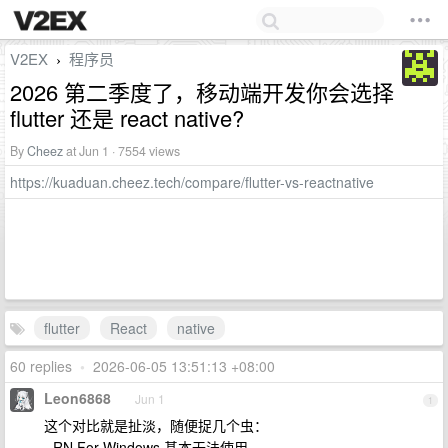
V2EX
程序员
›
2026 第二季度了，移动端开发你会选择
flutter 还是 react native?
By
Cheez
at Jun 1 · 7554 views
https://kuaduan.cheez.tech/compare/flutter-vs-reactnative
flutter
React
native
60 replies
•
2026-06-05 13:51:13 +08:00
Leon6868
Jun 1
1
这个对比就是扯淡，随便捉几个虫：
- RN For Windows 基本无法使用