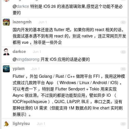
@
darkce
特别是 iOS 26 的液态玻璃效果,感觉这个功能不是必
要的
iszengmh
Jun 1
42
国内开发的基本还是选 flutter 吧，如果你用的 react 相关的话，
我面试基本遇不到有用 react 的，别说 native ，连正常网页开发
都用 vue ，除非是一些外企
darkce
Jun 1
43
@
xingdaorong
开发 iOS 应用的话是必要的
yplam
Jun 1
44
Flutter ，外加 Golang / Rust / C++ 做跨平台 FFI ，我用这种模
式做过几款跨平台 App （ Windows / Linux / Android / iOS) ，
可以考虑一下 ，特别是 Flutter Sendport + Tokio 用来实现
Async 很丝滑。不过我的都是功能型应用，譬如异步 IO （
IOCP/epoll/kqueue ）, QUIC, LibP2P, BLE ，串口之类，没有
那种丝滑的 UI 需求（但能支持 1M 数据点的 line chart 实时刷
新展示）。
lightyisu
Jun 1
45