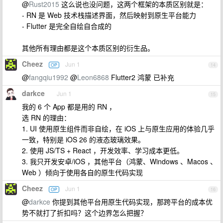
@
Rust2015
这么说也没问题，这两个框架的本质区别就是：
- RN 是 Web 技术栈描述界面，然后映射到原生平台能力
- Flutter 是完全自绘自合成的
其他所有理由都是这个本质区别的衍生品。
Cheez
Jun 1
OP
14
@
fangqiu1992
@
Leon6868
Flutter2 鸿蒙 已补充
darkce
Jun 1
15
我的 6 个 App 都是用的 RN ，
选 RN 的理由：
1. UI 使用原生组件而非自绘，在 iOS 上与原生应用的体验几乎
一致，特别是 iOS 26 的液态玻璃效果。
2. 使用 JS/TS + React ，开发效率、学习成本更低。
3. 我只开发安卓/iOS ，其他平台（鸿蒙、Windows 、Macos 、
Web ）倾向于使用各自的原生代码实现
Cheez
Jun 1
OP
16
@
darkce
你提到其他平台用原生代码实现，那跨平台的成本优
势不就打了折扣吗？这个边界怎么把握？