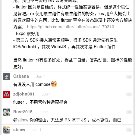
用。我也不需要用 RN 去写桌面端。
- flutter 因为是自绘的，样式统一性确实更容易，但是这个见仁
见智吧。rn 使用原生组件有原生组件的好处，ios 用户大概会比
较喜欢原生的东西，比如 flutter 至今在液态玻璃上还没官方解决
方案：
https://github.com/flutter/flutter/issues/170310
- Expo 很好用
- 第三方 SDK 接入通常更顺手，很多 SDK 通常先有原生
iOS/Android ，其次 Web/JS ，再其次才是 Flutter 插件
当然 flutter 也有很多好处，得益于自绘，复杂动画、图标的性能
更好。
Cabana
Jun 1
10
有没没人用 comose
zdjohn001
Jun 1
11
flutter ，不用管各种适配挺爽
Rust2015
Jun 1
12
@
stimw
你的理由，无法是 RN 基于 JS ，成本更低，而已
stimw
Jun 1
13