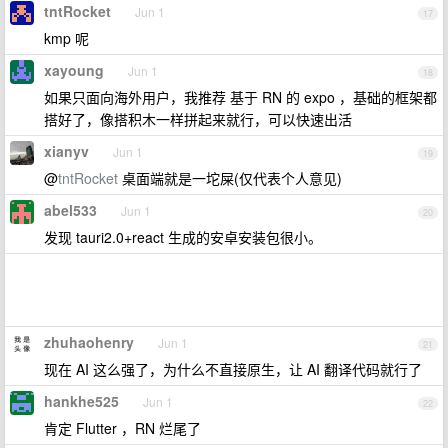
tntRocket
Jun 1
17
kmp 呢
xayoung
Jun 1
18
如果只面向海外用户，我推荐 基于 RN 的 expo ，基础的框架都
搭好了，像搭积木一样拼起来就行，可以快速出活
xianyv
Jun 1
19
@
tntRocket
桌面端就是一坨屎(仅代表个人意见)
abel533
Jun 1
20
发现 tauri2.0+react 生成的安卓安装包很小。
zhuhaohenry
Jun 1
21
现在 AI 这么强了，为什么不直接原生，让 AI 翻译代码就行了
hankhe525
Jun 1
22
肯定 Flutter ，RN 烂尾了