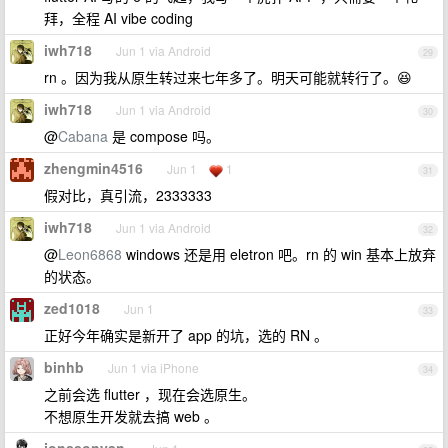
拜，全程 AI vibe coding
iwh718
Jun 1 via Android
29
rn 。因为我从原生转过来七年多了。明天可能就转行了。😆
iwh718
Jun 1 via Android
30
@
Cabana
是 compose 吗。
zhengmin4516
Jun 1
1
31
假对比，真引流，2333333
iwh718
Jun 1 via Android
32
@
Leon6868
windows 还是用 eletron 吧。rn 的 win 基本上放弃
的状态。
zed1018
Jun 1
33
正好今年确实是新开了 app 的坑，选的 RN 。
binhb
Jun 1 via iPhone
34
之前会选 flutter ，现在会选原生。
不想原生开发就去搞 web 。