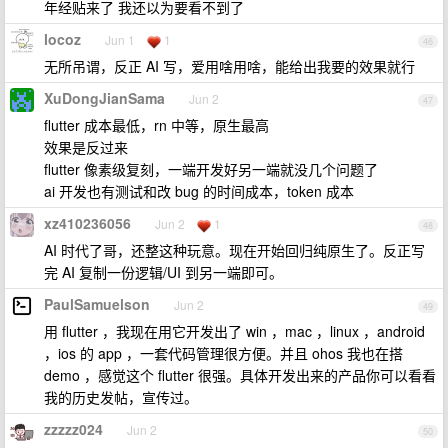
年经贴来了 我还以为要看不到了
locoz
Jun 1
1
46
无所吊谓，反正 AI 写，爱用啥用啥，能给出我要的效果就行
XuDongJianSama
Jun 2
47
flutter 成本最低，rn 中等，原生最高
效果是反过来
flutter 像素级复刻，一端开发好另一端就没几个问题了
ai 开发也有测试和改 bug 的时间成本，token 成本
xz410236056
Jun 2
1
48
AI 时代了哥，还整这种玩意。现在开始回归纯原生了。反正写
完 AI 复制一份逻辑/UI 到另一端即可。
PaulSamuelson
Jun 2
49
用 flutter ，我现在用它开发出了 win ，mac ，linux ，android
，ios 的 app ，一套代码管理很方便。并且 ohos 我也在搭
demo ，感觉这个 flutter 很强。具体开发出来的产品你可以看看
我的历史发帖，宣传过。
zzzzz024
Jun 2
50