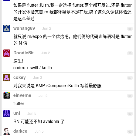
如果是 flutter 和 rn,我一定选择 flutter,两个都开发过,还是 flutter
的开发体验完善,rn 我都怀疑是不是在玩,搞了这么久调试体验还
是这么差劲
wuhang89
Jun 2
55
就只说 rn/expo 的一个优势吧，他们俩的代码训练语料是 flutter
的 N 倍
DoodleSit
Jun 2
56
原生!
codex + swift / kotlin
cokey
Jun 3
57
对我来说是 KMP+Compose+Kotlin 写着最舒服
einverne
Jun 5
58
flutter
uni
Jun 5
59
RN 可能还不如 avalonia 了
darkce
Jun 5
60