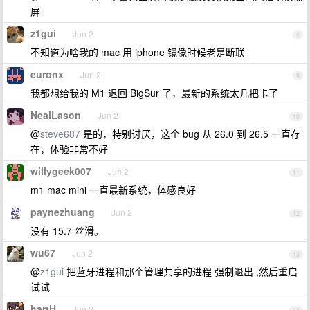
屏
z1gui
Jun 2
8
不知道为啥我的 mac 用 iphone 镜像时候老是断联
euronx
Jun 2
9
我都想给我的 M1 退回 BigSur 了，最新的系统太几把卡了
NealLason
Jun 2
10
@
steve687
是的，特别讨厌，这个 bug 从 26.0 到 26.5 一直存
在，体验非常不好
willygeek007
Jun 2
11
m1 mac mini 一直最新系统，体感良好
paynezhuang
Jun 2
12
没有 15.7 丝滑。
wu67
Jun 2
13
@
z1gui
把蓝牙进程和那个管理共享的进程 强制退出 ,然后重启
试试
hartH
Jun 2