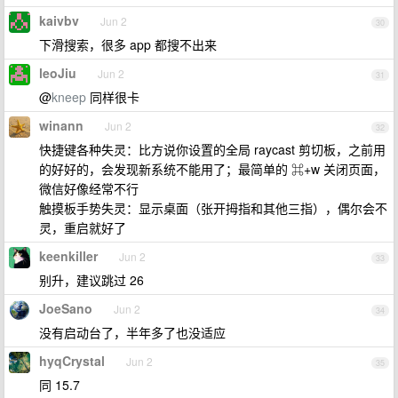
kaivbv
Jun 2
30
下滑搜索，很多 app 都搜不出来
leoJiu
Jun 2
31
@
kneep
同样很卡
winann
Jun 2
32
快捷键各种失灵：比方说你设置的全局 raycast 剪切板，之前用
的好好的，会发现新系统不能用了；最简单的 ⌘+w 关闭页面，
微信好像经常不行
触摸板手势失灵：显示桌面（张开拇指和其他三指），偶尔会不
灵，重启就好了
keenkiller
Jun 2
33
别升，建议跳过 26
JoeSano
Jun 2
34
没有启动台了，半年多了也没适应
hyqCrystal
Jun 2
35
同 15.7