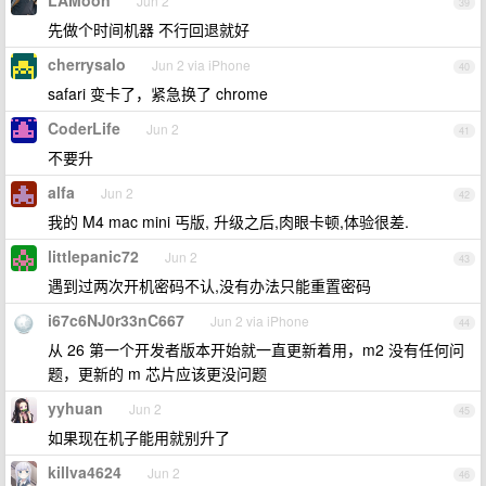
LAMoon
Jun 2
39
先做个时间机器 不行回退就好
cherrysalo
Jun 2 via iPhone
40
safari 变卡了，紧急换了 chrome
CoderLife
Jun 2
41
不要升
alfa
Jun 2
42
我的 M4 mac mini 丐版, 升级之后,肉眼卡顿,体验很差.
littlepanic72
Jun 2
43
遇到过两次开机密码不认,没有办法只能重置密码
i67c6NJ0r33nC667
Jun 2 via iPhone
44
从 26 第一个开发者版本开始就一直更新着用，m2 没有任何问
题，更新的 m 芯片应该更没问题
yyhuan
Jun 2
45
如果现在机子能用就别升了
killva4624
Jun 2
46