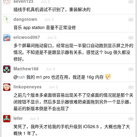
seven123
Jun 3
63
插线手机真机调试不识别了，重装解决的
dangotown
Jun 3
64
音乐 app station 音量不正常没修
ericwood067
Jun 3
65
多个屏幕间拖动窗口，经常出现一半窗口自动跑到显示屏之外的
情况。不知道是不是跟显示器有关系，感觉这个 bug 很久都没
修好。
Matthew168
Jun 3
66
@
nah
我的 m1 pro 也还在用，我还是 16g 内存
linkopeneyes
Jun 3
67
之前几个版本多桌面很容易出现关不了空桌面的情况就是那个关
闭按钮不显示，然后多显示器很难把桌面拖到另外一个显示器，
最近的新版本倒是不会出现了
lefer
Jun 3
68
笑死了，我昨天才给我的手机升级到 iOS26.5 ，大概也拖了大
概快 1 年了。