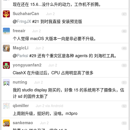
现在还在 15.6...没什么升的动力，工作机不折腾。
SuzhaharCan
Jun 2
47
@
FringJX
#21 到时我直接 安装预览版
freeair
Jun 2
48
个人觉得 macOS 大版本一向是非必要不升级。
MagicLi
Jun 2
49
@
Parksi
#29 还有个重灾区是各种 agents 的 刘海栏工具。
yongyuanfan2
Jun 2
50
ClashX 在升级过后，CPU 占用明显高了很多
nutting
Jun 2
51
我的 studio display 刚买的，好像 15 的系统用不了摄像头，估
计 sd 的固件太新了
qbmiller
Jun 2 via Android
52
上周刚升级，挺好的，没啥。m3pro
sankemao
Jun 2
53