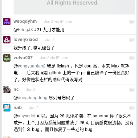
wsbqdyhm
Jun 2 via iPhone
58
@
FringJX
#21 九月才能用
lovelyxiaod
Jun 2
59
我升级了, 喇叭破音了...
volvo007
Jun 2 via iPhone
60
@
yongyuanfan2
我是 flclash ，也是 cpu 高，本来 Max 就耗
电……后来我照着 github 上的一个 pr 自己编译了一份还真好
了，好像是状态栏的响应代码没写对
nc
Jun 2
61
@
dongdongdong
序列号忘码了
ruib
Jun 2
62
@
anyscript
可以。因为 26 恶评如潮，在 sonoma 停了很久不
敢升，上个月因为系统问题重装了 26.4, 目前感觉很流畅，没有
遇到什么 bug ，而且修复了一些老的 bug