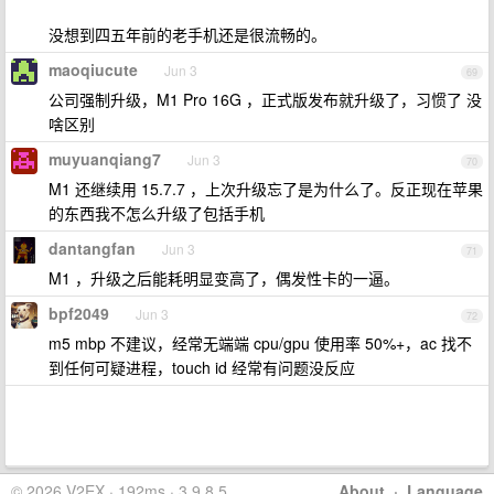
没想到四五年前的老手机还是很流畅的。
maoqiucute
Jun 3
69
公司强制升级，M1 Pro 16G ，正式版发布就升级了，习惯了 没
啥区别
muyuanqiang7
Jun 3
70
M1 还继续用 15.7.7 ，上次升级忘了是为什么了。反正现在苹果
的东西我不怎么升级了包括手机
dantangfan
Jun 3
71
M1 ，升级之后能耗明显变高了，偶发性卡的一逼。
bpf2049
Jun 3
72
m5 mbp 不建议，经常无端端 cpu/gpu 使用率 50%+，ac 找不
到任何可疑进程，touch id 经常有问题没反应
© 2026 V2EX · 192ms · 3.9.8.5
About
·
Language