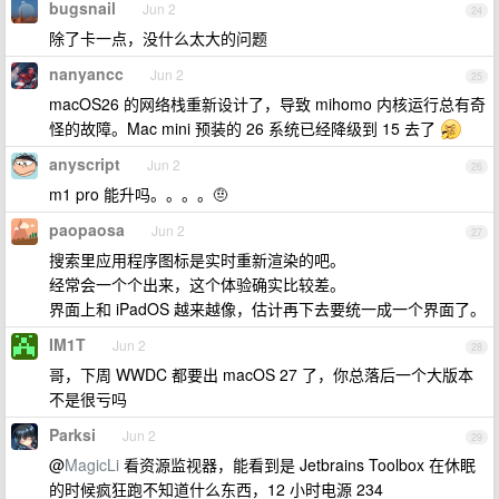
bugsnail
Jun 2
24
除了卡一点，没什么太大的问题
nanyancc
Jun 2
25
macOS26 的网络栈重新设计了，导致 mihomo 内核运行总有奇
怪的故障。Mac mini 预装的 26 系统已经降级到 15 去了
anyscript
Jun 2
26
m1 pro 能升吗。。。。🤨
paopaosa
Jun 2
27
搜索里应用程序图标是实时重新渲染的吧。
经常会一个个出来，这个体验确实比较差。
界面上和 iPadOS 越来越像，估计再下去要统一成一个界面了。
IM1T
Jun 2
28
哥，下周 WWDC 都要出 macOS 27 了，你总落后一个大版本
不是很亏吗
Parksi
Jun 2
29
@
MagicLi
看资源监视器，能看到是 Jetbrains Toolbox 在休眠
的时候疯狂跑不知道什么东西，12 小时电源 234