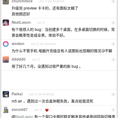
churchmice
Jun 2 via Android
2
升级完 preview 卡卡的，还有图标太糊了
其他倒还好
NealLason
Jun 2
3
有个很烦人的 bug：当创建多个桌面，在多桌面切换的时候，背
景会概率性变成全黑，体验不好。
win8en
Jun 2 via Android
4
为什么不管手机 电脑升完级总有人说图标出现糊的情况🥲不解
ddddd0
Jun 2
5
用了好几个月，没遇到过很严重的新 bug 。
Parksi
Jun 2 via Android
6
m5 air ，遇到过一次合盖休眠失败，差点给我烫死
steve687
Jun 2
1
7
@
NealLason
有一个窗口全屏时稳定触发其他桌面间四指切换黑