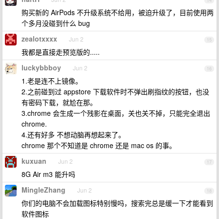
14
购买新的 AirPods 不升级系统不给用，被迫升级了，目前使用两
个多月没碰到什么 bug
zealotxxxx
Jun 2
15
我都是直接走预览版的.....
luckybbboy
Jun 2
16
1.老是连不上镜像。
2.之前碰到过 appstore 下载软件时不弹出刷指纹的按钮，也没
有密码下载，就尬在那。
3.chrome 会生成一个残影在桌面，关也关不掉，只能完全退出
chrome.
4.还有好多 不想动脑再想起来了。
chrome 那个不知道是 chrome 还是 mac os 的事。
kuxuan
Jun 2
17
8G Air m3 能升吗
MingleZhang
Jun 2
18
你们的电脑不会加载图标特别慢吗，搜索完总是缓一下才能看到
软件图标