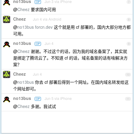
no13bus
Jun 3 via iPhone
OP
7
@
Cheez
要求国内可用
Cheez
Jun 4 via Android
8
@
no13bus
forcn.dev
这个就是用 cf 部署的，国内大部分地方都
可用。
no13bus
Jun 4
OP
9
@
Cheez
谢谢。不过这个的话，因为我的域名备案了，其实就
是绑定了腾讯云了。不知道 cf 的话，域名备案的话有啥解决方
案？
Cheez
Jun 4
10
@
no13bus
你去 cf 部署后得到一个网址。在国内域名转发给这
个网址即可。
no13bus
Jun 5 via iPhone
OP
11
@
Cheez
多谢。我试试