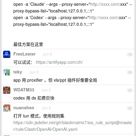
open -a 'Claude' --args --proxy-server="
http://xxxx.com
:xxx" --
proxy-bypass-list="localhost,127.0.0.1,::1"
open -a 'Codex' --args --proxy-server="
http://xxxx.com
:xxx" --
proxy-bypass-list="localhost,127.0.0.1,::1"
最佳方案在这里
FreeLester
Jun 3
19
可以试试：
https://antifyapp.com/zh/
teky
Jun 3
20
app 用 proxifier ，但 xls/ppt 插件好像要全局
WDATM33
Jun 3
21
codex 用 ds 扣费巨快
nuanshen
Jun 3
22
打开 tun 模式，使用规则集
https://cdn.jsdelivr.net/gh/blackmatrix7/ios_rule_script@maste
r/rule/Clash/OpenAI/OpenAI.yaml