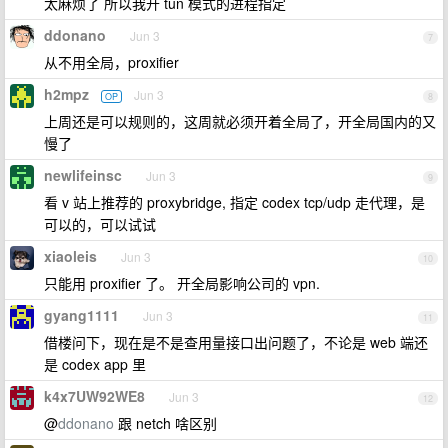
太麻烦了 所以我开 tun 模式的进程指定
ddonano
Jun 3
7
从不用全局，proxifier
h2mpz
Jun 3
OP
8
上周还是可以规则的，这周就必须开着全局了，开全局国内的又
慢了
newlifeinsc
Jun 3
9
看 v 站上推荐的 proxybridge, 指定 codex tcp/udp 走代理，是
可以的，可以试试
xiaoleis
Jun 3
10
只能用 proxifier 了。 开全局影响公司的 vpn.
gyang1111
Jun 3
11
借楼问下，现在是不是查用量接口出问题了，不论是 web 端还
是 codex app 里
k4x7UW92WE8
Jun 3
12
@
ddonano
跟 netch 啥区别