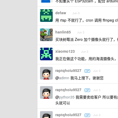
不如重买个 ESP32cam ，配合 arduin
defaw
Jun 3
用 rtsp 不就行了，cron 调用 ffmp
hanlin85
Jun 3
买块树莓派 Zero 加个摄像头就行
xiaomo123
Jun 3
我正在做这个功能，用的海清摄像头，通过
raptqhoiu9527
Jun 3
OP
@
adimn
我马上搜下，谢谢您
raptqhoiu9527
Jun 3
OP
@
python35
我需要卖给客户 所以要
头就可以
raptqhoiu9527
Jun 3
OP