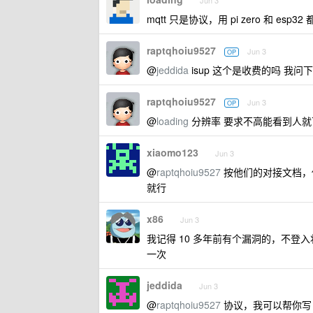
Jun 3
mqtt 只是协议，用 pi zero 和
raptqhoiu9527
Jun 3
OP
@
jeddida
isup 这个是收费的吗 我
raptqhoiu9527
Jun 3
OP
@
loading
分辨率 要求不高能看到人
xiaomo123
Jun 3
@
raptqhoiu9527
按他们的对接文档，他们
就行
x86
Jun 3
我记得 10 多年前有个漏洞的，不
一次
jeddida
Jun 3
@
raptqhoiu9527
协议，我可以帮你写