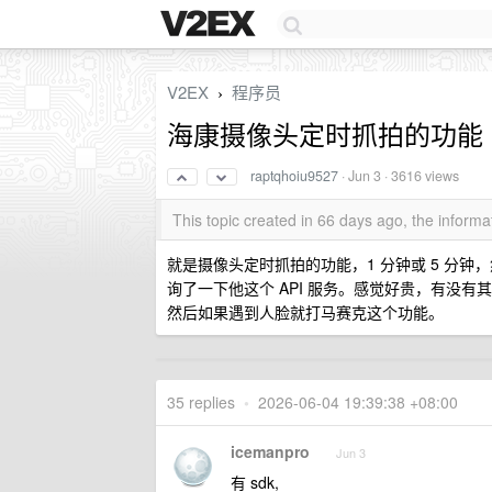
V2EX
程序员
›
海康摄像头定时抓拍的功能
raptqhoiu9527
·
Jun 3
· 3616 views
This topic created in 66 days ago, the infor
就是摄像头定时抓拍的功能，1 分钟或 5 分
询了一下他这个 API 服务。感觉好贵，有没
然后如果遇到人脸就打马赛克这个功能。
35 replies
•
2026-06-04 19:39:38 +08:00
icemanpro
Jun 3
有 sdk,