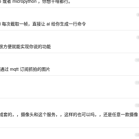
o 或者 micropython ，你想干啥都行。
eg cli 每次截取一帧，直接让 ai 给你生成一行命令
了，很方便就能实现你说的功能
1
 mqtt 订阅抓拍的图片
1
1
有成套的，，摄像头和这个服务，，这样的也可以吗，，还是任意一款摄像
1