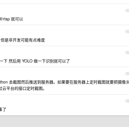
3
/rtsp 就可以
3
功能 但是非开发可能有点难度
3
抓拍一下 然后用 YOLO 做一下识别就可以了
3
python 去截图然后推送到服务器。如果要在服务器上定时截图就要把摄像
，通过云平台的接口定时截图。
3
事了