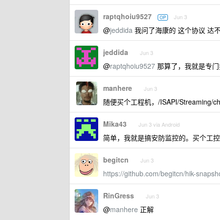
raptqhoiu9527
Jun 3
OP
@
jeddida
我问了海康的 这个协议 达
jeddida
Jun 3
@
raptqhoiu9527
那算了，我就是专门
manhere
Jun 3
随便买个工程机，/ISAPI/Streaming/ch
Mika43
Jun 3 via Android
简单，我就是搞安防监控的。买个工控机
begitcn
Jun 3
https://github.com/begitcn/hik-snapsh
RinGress
Jun 3
@
manhere
正解