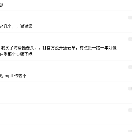
您
1
的这几个，，谢谢您
1
，我买了海清摄像头，，打官方说开通云牟，有点贵一路一年好像
您现在到那个步骤了呢
1
 mptt 传输不
1
1
1