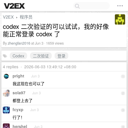
V2EX
程序员
›
codex 二次验证的可以试试，我的好像
能正常登录 codex 了
By
zhengfan2016
at Jun 3 · 1659 views
Codex
二次验证
登录
4 replies
•
2026-06-03 13:49:12 +08:00
pright
Jun 3
1
我这现在也可以了
sola97
Jun 3
2
都登上去了
fcyxp
Jun 3
3
行了！
hershel
Jun 3
4