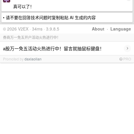
真可以了！
• 请不要在回答技术问题时复制粘贴 AI 生成的内容
© 2026 V2EX · 34ms · 3.9.8.5
About
·
Language
券商万一免五开户活动火热进行中！
›
a股万一免五活动火热进行中！留言就抽鼠标键盘！
Promoted by
daxiaolian
PRO