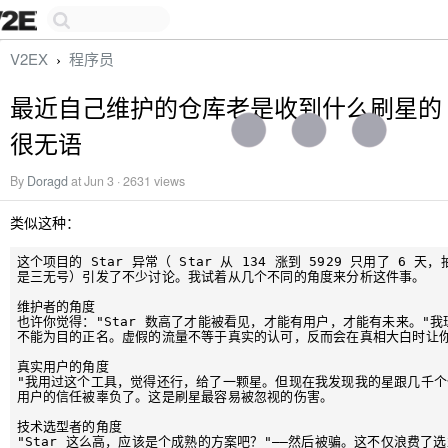
V2EX
程序员
›
最近自己维护的仓库老是收到什么刷星的 i
很无语
By
Doragd
at Jun 3 · 2631 views
类似这种：
这个项目的 Star 异常（ Star 从 134 涨到 5929 只用了 6 
是三无号）引发了不少讨论。我试着从几个不同的角度来分析这件事。

维护者的角度

也许你觉得："Star 数高了才能被看见，才能有用户，才能有未来。"
不能为目的正名。虚假的流量不等于真实的认可，反而会在真相大白时让你
真实用户的角度

"我用过这个工具，觉得还行，给了一颗星。但现在我发现我的星跟几千个
用户的信任被辜负了。这是刷星最容易被忽视的伤害。

技术选型者的角度

"Star 这么高，应该是个成熟的方案吧？"——然后被骗。这不仅浪费了