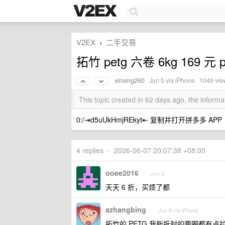
V2EX
二手交易
›
拓竹 petg 六卷 6kg 169 元 
xinxing260
·
Jun 5
via iPhone · 1049 vie
This topic created in 62 days ago, the infor
0:/⇥d5uUkHmjREkyt⇤ 复制并打开拼多多 APP
4 replies
•
2026-06-07 20:07:38 +08:00
ooee2016
Jun 5
天天 6 折，买烦了都
azhangbing
Jun 6 via iPhone
拓竹的 PETG 我新拆封的两圈都有点