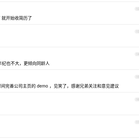
1
/
就开始收简历了
1
1
年纪也不大，更倾向同龄人
1
间完善公司主页的 demo ，见笑了，感谢兄弟关注和意见建议
1
1