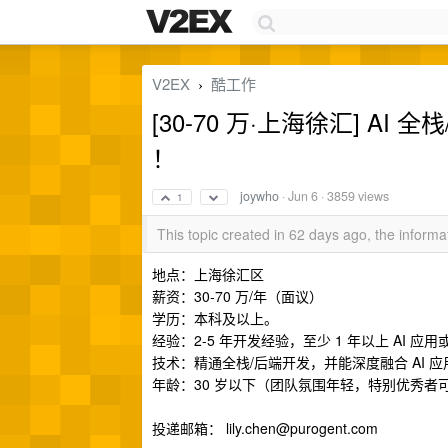
V2EX
酷工作
›
[30-70 万·上海徐汇] A
！
joywho
·
Jun 6
· 3859 views
1
This topic created in 62 days ago, the infor
地点：上海徐汇区
薪资：30-70 万/年（面议）
学历：本科及以上。
经验：2-5 年开发经验，至少 1 年以上 AI 应用或
技术：精通全栈/后端开发，并能深度融合 AI 应
年龄：30 岁以下（团队氛围年轻，特别优秀者
投递邮箱：
lily.chen@purogent.com