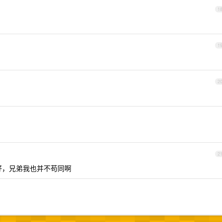
1
1
2
2
好，兄弟我也并不苟同啊