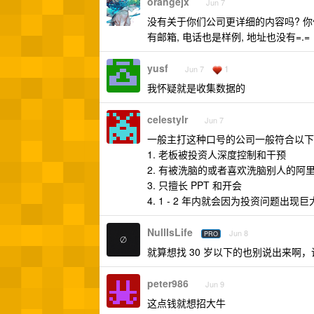
orangejx
Jun 7
没有关于你们公司更详细的内容吗? 你
有邮箱, 电话也是样例, 地址也没有=.=
yusf
1
Jun 7
我怀疑就是收集数据的
celestylr
Jun 7
一般主打这种口号的公司一般符合以下
1. 老板被投资人深度控制和干预
2. 有被洗脑的或者喜欢洗脑别人的阿
3. 只擅长 PPT 和开会
4. 1 - 2 年内就会因为投资问题出现
NullIsLife
Jun 8
PRO
就算想找 30 岁以下的也别说出来啊
peter986
Jun 9
这点钱就想招大牛