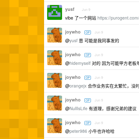
yusf
Jun 9
vibe 了一个网站
https://purogent.com
joywho
Jun 9
OP
@
yusf
恩 可能是我同事发的
joywho
Jun 9
OP
@
hidemyself
对的 因为可能甲方老板
joywho
Jun 9
OP
@
orangejx
合作业务实在太繁忙，没时
joywho
Jun 9
OP
@
NullIsLife
有道理，感谢兄弟的建议
joywho
Jun 9
OP
@
peter986
小牛也许哈哈