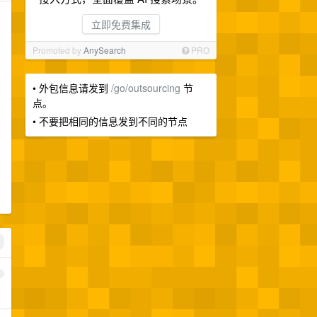
立即免费集成
Promoted by
AnySearch
PRO
• 外包信息请发到
/go/outsourcing
节
点。
• 不要把相同的信息发到不同的节点
1