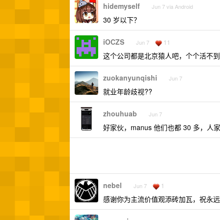
hidemyself
Jun 7 via Android
30 岁以下？
iOCZS
11
Jun 7
这个公司都是北京猿人吧，个个活不到 
zuokanyunqishi
Jun 7
就业年龄歧视??
zhouhuab
Jun 7
好家伙，manus 他们也都 30 多，
nebel
1
Jun 7
感谢你为主流价值观添砖加瓦，祝永远活