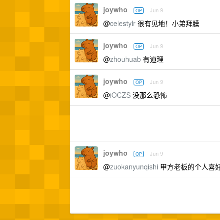
joywho
Jun 9
OP
@
celestylr
很有见地！小弟拜膜
joywho
Jun 9
OP
@
zhouhuab
有道理
joywho
Jun 9
OP
@
iOCZS
没那么恐怖
joywho
Jun 9
OP
@
zuokanyunqishi
甲方老板的个人喜