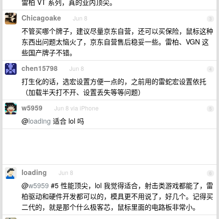
雷柏 VT 系列，真的业内顶尖。
Chicagoake
Jun 8
3
不管买哪个牌子，建议尽量京东自营，还可以买保险，鼠标这种
东西出问题太恼火了，京东自营售后稳妥一些。雷柏、VGN 这
些国产牌子不错。
chen15798
Jun 8
4
打生化的话，选宏设置方便一点的，之前用的雷蛇宏设置依托
（加载半天打不开、设置丢失等等问题）
w5959
Jun 8 via iPhone
5
@
loading
适合 lol 吗
loading
Jun 8
6
@
w5959
#5 性能顶尖，lol 我觉得适合，射击类游戏都能了，雷
柏驱动和硬件开发都可以的，模具更不用说了，好几个。记得买
二代的，就是那个什么极客芯，鼠标里面的电路板非常小。