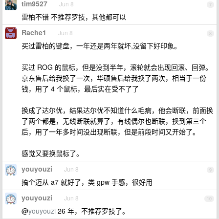
tim9527
Jun 8
7
雷柏不错 不推荐罗技，其他都可以
Rache1
Jun 8
8
买过雷柏的键盘，一年还是两年就坏,没留下好印象。
买过 ROG 的鼠标，但是没到半年，滚轮就会出现回滚、回弹。
京东售后给我换了一次，华硕售后给我换了两次，相当于一份
钱，用了 4 个鼠标，最后实在受不了了
换成了达尔优，结果达尔优不知道什么毛病，他会断联，前面换
了两个都是，无线断联就算了，有线偶尔也断联，换到第三个
后，用了一年多时间没出现断联，但是前段时间又开始了。
感觉又要换鼠标了。
youyouzi
Jun 8
9
搞个迈从 a7 就好了，类 gpw 手感，很好用
youyouzi
Jun 8
10
@
youyouzi
26 年，不推荐罗技了。