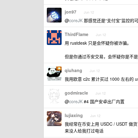
jon97
Jun 12
@
coreJK
那感觉还是“支付宝”监控的
ThirdFlame
Jun 12
用 rustdesk 只是会怀疑你被诈骗。
但是你通过币安交易，会怀疑你是不是
qiuhang
Jun 12
我用欧意 c2c 累计买过 1000 左右的
godmiracle
Jun 12
@
coreJK
#4 国产安卓出厂内置
lujiaxing
Jun 12
我经常在币安上用 USDC / USDT 
来没人给我打过电话