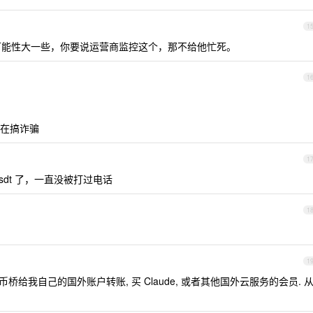
1
可能性大一些，你要说运营商监控这个，那不给他忙死。
1
在搞诈骗
1
 usdt 了，一直没被打过电话
1
1
做货币桥给我自己的国外账户转账, 买 Claude, 或者其他国外云服务的会员. 