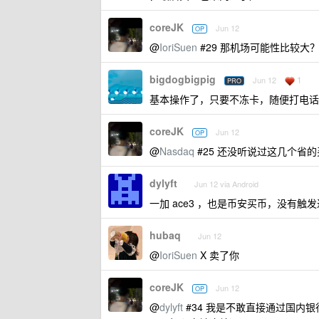
coreJK
Jun 12
OP
@
IoriSuen
#29 那机场可能性比较大
bigdogbigpig
1
Jun 12
PRO
基本操作了，只要不冻卡，随便打电话
coreJK
Jun 12
OP
@
Nasdaq
#25 还没听说过这几个省
dylyft
Jun 12 via Android
一加 ace3 ，也是币安买币，没有
hubaq
Jun 12
@
IoriSuen
X 卖了你
coreJK
Jun 12
OP
@
dylyft
#34 我是不敢直接通过国内