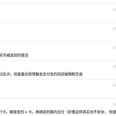
3
？
3
3
的买币被监控的情况
3
触发过反诈，但是最近经常触发支付宝的风控被限制交易
3
3
银行卡，都是走的 u 卡，再绑定的国内支付（好像这样其实也不安全， 但