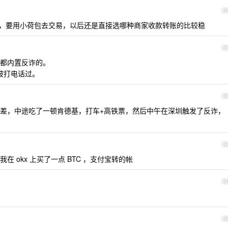
2
家，要用小荷包去交易，以后还是直接选哪种商家收款转账的比较稳
2
都内置反诈的。
没被打电话过。
2
差，中途吃了一顿肯德基，打车+高铁票，然后中午在深圳触发了反诈，
2
 okx 上买了一点 BTC ，支付宝转的帐
2
2