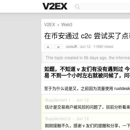
V2EX
Web3
›
在币安通过 c2c 尝试买
coreJK
·
Jun 12
· 11980 views
This topic created in 56 days ago, the infor
如题，不知道 v 友们有没有遇到过 今天
易 不到一个小时左右就被问候了，
至于为什么说是又，之前因为流量使用 rustdesk 被
Supplement 1 ·
Jun 12
估计是交易商户被风控的问题了，目前分析看来
Supplement 2 ·
Jun 12
刚刚接触不久，感谢 v 友们的提醒和分享，