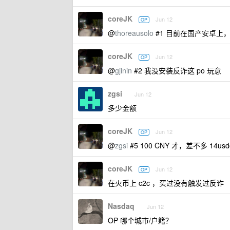
coreJK
Jun 12
OP
@
thoreausolo
#1 目前在国产安卓
coreJK
Jun 12
OP
@
gjinin
#2 我没安装反诈这 po 玩意
zgsi
Jun 12
多少金额
coreJK
Jun 12
OP
@
zgsi
#5 100 CNY 才，差不多 14usd
coreJK
Jun 12
OP
在火币上 c2c ，买过没有触发过反诈
Nasdaq
Jun 12
OP 哪个城市/户籍？