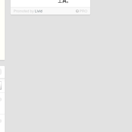
工具。
Promoted by
Livid
PRO
1
2