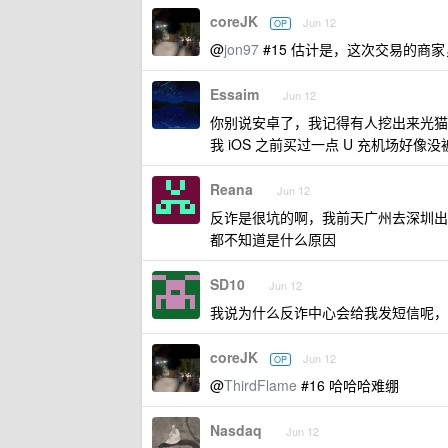
coreJK
Jun 12
OP
@
jon97
#15 估计是，这次交易的商
Essaim
Jun 12
你别说安卓了，我记得有人挖出来光猫
我 iOS 之前买过一点 U 充机场好像
Reana
Jun 12
反诈是很坑的啊，我前天广州去深圳出
都不知道是什么原因
SD10
Jun 12
我说为什么反诈中心会给我发短信呢，我在
coreJK
Jun 12
OP
@
ThirdFlame
#16 哈哈哈难绷
Nasdaq
Jun 12