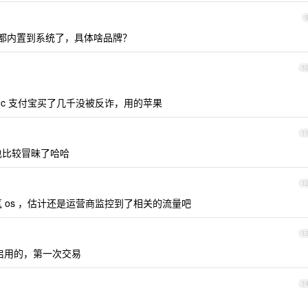
计都内置到系统了，具体啥品牌？
1
c 支付宝买了几千没被反诈，用的苹果
1
也比较冒昧了哈哈
1
欧版的氧 os ，估计还是运营商监控到了相关的流量吧
1
新启用的，第一次交易
1