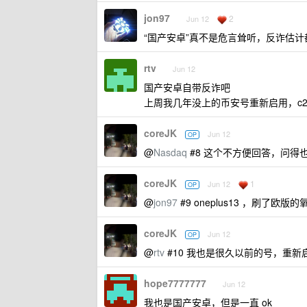
jon97
2
Jun 12
“国产安卓”真不是危言耸听，反诈估
rtv
Jun 12
国产安卓自带反诈吧
上周我几年没上的币安号重新启用，c2
coreJK
Jun 12
OP
@
Nasdaq
#8 这个不方便回答，问得
coreJK
1
Jun 12
OP
@
jon97
#9 oneplus13 ，刷了
coreJK
Jun 12
OP
@
rtv
#10 我也是很久以前的号，重
hope7777777
Jun 12
我也是国产安卓，但是一直 ok