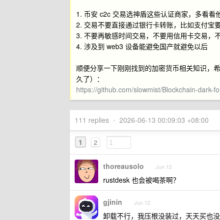
1. 币安 c2c 交易选神盾这些认证商家，多
2. 交易不要直接通过银行卡转账，比如支付宝
3. 不要再敏感时间交易，不要用信用卡交易，
4. 涉及到 web3 设备能避免国产就避免以后
顺便分享一下刚刚找到的加密货币相关知识，希望对
久了）：
https://github.com/slowmist/Blockchain-dar
111 replies
•
2026-06-13 00:09:03 +08:00
1
2
thoreausolo
Jun 12
rustdesk 也会被喝茶啊？
gjinin
Jun 12
卸载不行，我压根没装过，天天买也没