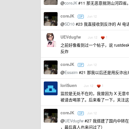
@
coreJK
#11 那无恶意揣测山河四省
coreJK
Jun 12
OP
@
SD10
#23 我直接收到反诈的 AI 电
UEVdugfw
1
Jun 12
之前好像看到过一个帖子，说 rust
反炸
coreJK
Jun 12
OP
@
Essaim
#21 那我以后还是用反诈
IoriSuen
1
Jun 12
监控是无处不在的，我曾因为 X 无意
被请去喝茶了。后来看了一下，关注这
coreJK
Jun 12
OP
@
UEVdugfw
#27 我搭建了国内中转在
，最后真人也来问过了）