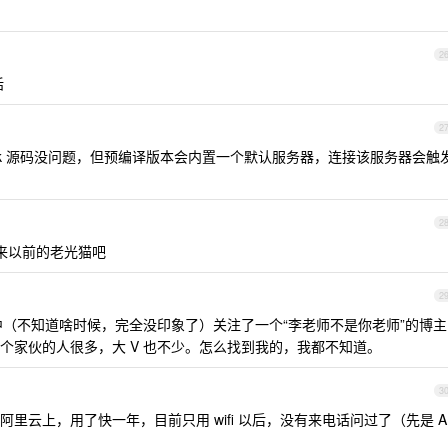
。
2
话
2
desk 源码没问题，但预编译版本会内置一个默认服务器，连接该服务器会触
2
出来以前的老光猫吧
2
中（不知道啥时候，完全没印象了）关注了一个“李老师不是你老师”的博主
个家伙的人很多，大 V 也不少。怎么找到我的，我都不知道。
3
阿里云上，用了快一年，目前只用 wifi 以后，没有来电话问过了（先是 A