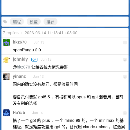
编程
模型
推荐
7 replies
•
2026-06-14 11:18:41 +08:00
hkz670
Jun 13
1
openPangu 2.0
johnidy
Jun 13
OP
2
@
hkz670
让给各位大佬先尝鲜
yinanc
Jun 13
3
国内的确实没有差异，都是浪费时间
要自己付费就 gpt5.5 ，有报销可以 opus 和 gpt 混着用，目前
没有别的选择
HaYab
Jun 14
4
搞了一个 gpt 的 plus ，一个 mimo 99 的，一个 minimax 的基
础版，就是难度攻坚用 gpt 的，替代用 claude+mimo ，脏活累