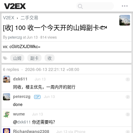
V2EX
二手交易
›
[收] 100 收一个今天开的山姆副卡🐟
By
peterczg
at Jun 13 · 814 views
vx: cGV0ZXJDWkc=
山姆
副卡
收
6 replies
•
2026-06-13 22:21:12 +08:00
dxk611
Jun 13
1
同收，楼主优先，一周内开的就行
peterczg
Jun 13
OP
2
done
wume
Jun 13
3
@
dxk611
你还需要吗？
Richardwang2308
Jun 13 via iPhone
4