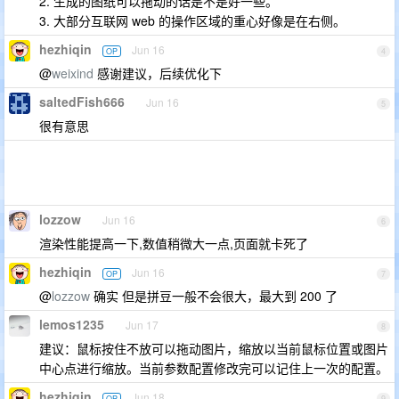
2. 生成的图纸可以拖动的话是不是好一些。
3. 大部分互联网 web 的操作区域的重心好像是在右侧。
hezhiqin
Jun 16
OP
4
@
weixind
感谢建议，后续优化下
saltedFish666
Jun 16
5
很有意思
lozzow
Jun 16
6
渲染性能提高一下,数值稍微大一点,页面就卡死了
hezhiqin
Jun 16
OP
7
@
lozzow
确实 但是拼豆一般不会很大，最大到 200 了
lemos1235
Jun 17
8
建议：鼠标按住不放可以拖动图片，缩放以当前鼠标位置或图片
中心点进行缩放。当前参数配置修改完可以记住上一次的配置。
hezhiqin
Jun 18
OP
9