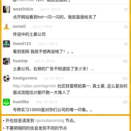
westlinkin
Jul 11, 2014
7
点开网站看到hot一闪一闪的，我就直接给关了
zoowii
Jul 11, 2014
8
传说中的土豪公司
ineed123
Jul 11, 2014
9
看到官网 我就不想再说啥了！。。
hustlzp
Jul 11, 2014
10
土豪公司，右侧的广告不知道挂了多少天！...
hewigovens
Jul 12, 2014
11
http://v2ex.com/top/rich
社区财富榜拍第一, 真土豪, 这么复杂的
面试流程估计能吓跑一大堆人了
hustlike
Aug 19, 2014
12
号称实习12000是对你们公司的唯一印象。。
• 外包信息请发到
/go/outsourcing
节点。
• 不要把相同的信息发到不同的节点