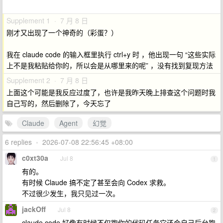
Supplement 1 · 7 月 8 日
刚才又出现了一个神奇的（彩蛋？）
我在 claude code 的输入框里执行 ctrl+y 时 ，他出现一句 “这些实际
上不是我粘贴给你的，所以会是从哪里来的呢” ，没有找到复现方法
Supplement 2 · 7 月 8 日
上面这个可能是我反应过度了，也许是我昨天晚上排查这个问题时我
自己写的，然后删除了，今天忘了
Claude
Agent
幻觉
6 replies
•
2026-07-08 22:56:45 +08:00
c0xt30a
Jul 8
1
有的。
有时候 Claude 搞不定了甚至会向 Codex 求救。
不过很少发生，我只见过一次。
jackOff
Jul 8
2
claude code 好像有时候不仅跑你的代码任务它还会自己后台跑