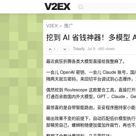
V2EX
推广
›
挖到 AI 省钱神器！多模型 
Tokaify
·
Jul 8
· 485 views
1
最近疯狂折腾各类大模型直接给我整麻了。
一会儿 OpenAI 密钥、一会儿 Claude 
隔两天就忘密码，来回切平台调试到心态爆炸，
偶然挖到 Routescope 这款聚合工具，直接
打通百余款国内外大模型，GPT 、Claude 、
最惊喜的是自带智能路由，妥妥程序圈持家小能
输出效果不变的前提下，自动匹配低价模型执行任
部犒劳自己，螺蛳粉随便加蛋加炸腐竹，再也不
整理了全套计费福利，几乎零踩坑：