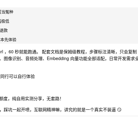
当冤种

极低

退款

url ，60 秒就能跑通。 配套文档是保姆级教程，步骤标注清晰，只会复制
图像识别、音频处理、Embedding 向量功能全部适配，日常开发需求
 的同行可以自行体验
试用额度，纯自用实测分享，无套路！
，踩坑一起开喷，互联网精神嘛，讲究的就是一个真实不装逼 😏