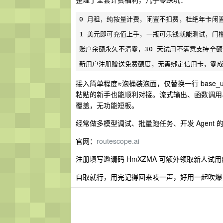
0 月租，纯按量计费，闲置不扣费，杜绝年卡闲置
1 美元即可充值上手，一瓶可乐钱就能测试，门槛
账户余额永久不清零，30 天试用不满意支持全额
接入简单程度≈泡桶装泡面，仅替换一行 base_
粘贴的新手也能顺利对接。流式输出、函数调用、
覆盖，无功能短板。
经常做多模型调试、批量跑任务、开发 Agent
官网：
routescope.ai
注册填写邀请码 HmXZMA 可额外领取新人
自取就行，用完记得回来吱一声，好用一起吹爆