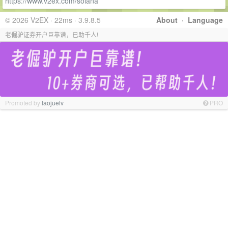
https://www.v2ex.com/solana
© 2026 V2EX · 22ms · 3.9.8.5
About
·
Language
老倔驴证券开户巨靠谱，已助千人!
Promoted by
laojuelv
PRO