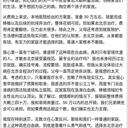
的小家庭，担心我们的另一半不愿意拿出大额积蓄治病，怕拖累我们
的生活，更不想因为自己的病，掏空两个孩子的家底。
从费用上来说，本地医院给出的方案是，准备 30 万左右，就能完成
移植以及后续的抗排异治疗，整体花销可控。但如果去北京治疗，费
用肯定要翻倍，压力会大很多。除此之外，父母还考虑到就医陪护、
生活便利度这些现实问题，在他们的认知里，去北京治病，从来都是
有钱、有实力的家庭才能选择的路，普通人家根本不敢碰。
我心里一直有个疑问，难道得了这种高危白血病，真的只有家境优渥
的人，才敢去北京接受最规范、最专业的治疗吗？ 我也亲身经历过北
京就医，确实挂号难、流程繁琐、就医成本高，但我从来没体验过大
病在北京全程治疗的过程。父母一直笃定地告诉我，是我想的太天
真、考虑的太少，只看重医疗水平，忽略了所有现实压力。 其实我心
里早就做好了预算和取舍，我首选的并不是公立三甲，而是专门治血
液病的燕达陆道培私立医院，这家医院在急淋白血病、移植领域的专
业性业内公认顶尖。我了解过，病情顺利的情况下，报销前整体费用
大概三四十万，我和哥哥商量过，50 万以内的总开销，我们兄弟俩完
全可以承担。但如果费用远超这个数，我们确实也无力支撑。
我现在特别迷茫，无数次在心里反问，那些和我们一样普通的家庭，
患上这种高危白血病，到底是靠着什么勇气和底气，选择去北京治疗