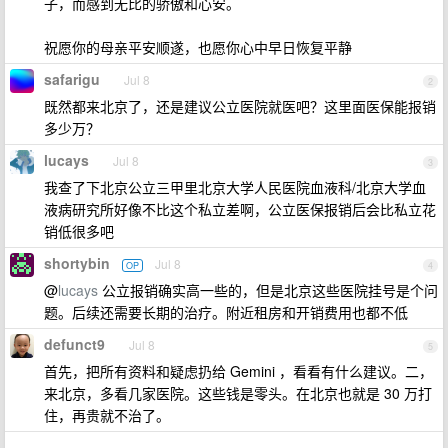
子，而感到无比的骄傲和心安。
祝愿你的母亲平安顺遂，也愿你心中早日恢复平静
safarigu
Jul 8
2
既然都来北京了，还是建议公立医院就医吧？这里面医保能报销
多少万？
lucays
Jul 8
3
我查了下北京公立三甲里北京大学人民医院血液科/北京大学血
液病研究所好像不比这个私立差啊，公立医保报销后会比私立花
销低很多吧
shortybin
Jul 8
OP
4
@
lucays
公立报销确实高一些的，但是北京这些医院挂号是个问
题。后续还需要长期的治疗。附近租房和开销费用也都不低
defunct9
Jul 8
5
首先，把所有资料和疑虑扔给 Gemini ，看看有什么建议。二，
来北京，多看几家医院。这些钱是零头。在北京也就是 30 万打
住，再贵就不治了。