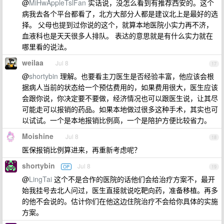
@
MiHwAppleTslFan
实话说，没怎么看到有推荐西安的。这个
病我去各个平台都看了，北方大部分人都是建议北上是最好的选
择。 父母也提到过你说的这个，就算本地医院小实力再不济，
血液科也是天天很多人排队。 表达的意思就是有什么实力就在
哪里看的说法。
weilaa
Jul 8
17
@
shortybin
理解。也要看主刀医生是否经验丰富，他应该会根
据病人当前的状态给一个预估费用的，如果费用很大，医生应该
会跟你说，你决定要不要做，经济情况也可以跟医生说，让其尽
可能走可以报销的药品。如果本地做过很多这种手术，其实也可
以试试。一个是本地报销比例高，一个是陪护方便比较省力。
Moishine
Jul 8
18
医保报销比例算进来，再重新考虑呢？
shortybin
Jul 8
OP
19
@
LingTai
这个不是合作的医院的话他们会给治疗方案不，最开
始我挂号去北人问过，医生直接就说吃靶向药，准备移植。再多
的他不会说的。估计你们在他这边住院治疗不会给你具体的实施
方案。