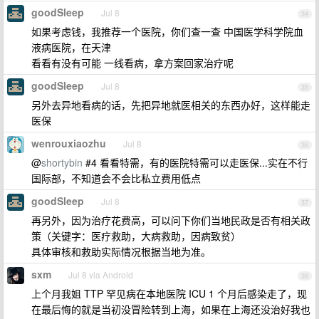
goodSleep
Jul 8
34
如果考虑钱，我推荐一个医院，你们查一查 中国医学科学院血
液病医院，在天津
看看有没有可能 一线看病，拿方案回家治疗呢
goodSleep
Jul 8
35
另外去异地看病的话，先把异地就医相关的东西办好，这样能走
医保
wenrouxiaozhu
Jul 8
36
@
shortybin
#4 看看特需，有的医院特需可以走医保...实在不行
国际部，不知道会不会比私立费用低点
goodSleep
Jul 8
37
再另外，因为治疗花费高，可以问下你们当地民政是否有相关政
策（关键字：医疗救助，大病救助，因病致贫）
具体审核和救助实际情况根据当地为准。
sxm
Jul 8 via Android
38
上个月我姐 TTP 罕见病在本地医院 ICU 1 个月后感染走了，现
在最后悔的就是当初没冒险转到上海，如果在上海还没治好我也