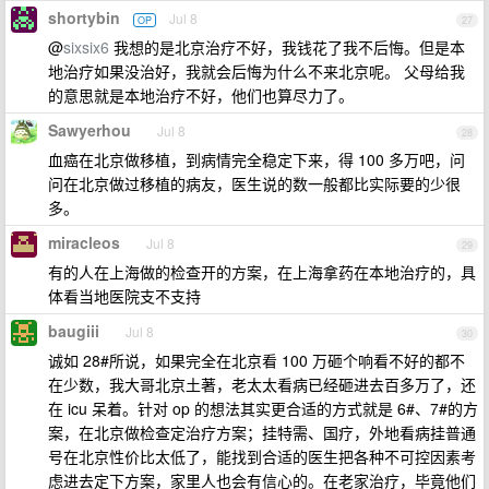
shortybin
Jul 8
OP
27
@
sixsix6
我想的是北京治疗不好，我钱花了我不后悔。但是本
地治疗如果没治好，我就会后悔为什么不来北京呢。 父母给我
的意思就是本地治疗不好，他们也算尽力了。
Sawyerhou
Jul 8
28
血癌在北京做移植，到病情完全稳定下来，得 100 多万吧，问
问在北京做过移植的病友，医生说的数一般都比实际要的少很
多。
miracleos
Jul 8
29
有的人在上海做的检查开的方案，在上海拿药在本地治疗的，具
体看当地医院支不支持
baugiii
Jul 8
30
诚如 28#所说，如果完全在北京看 100 万砸个响看不好的都不
在少数，我大哥北京土著，老太太看病已经砸进去百多万了，还
在 icu 呆着。针对 op 的想法其实更合适的方式就是 6#、7#的方
案，在北京做检查定治疗方案；挂特需、国疗，外地看病挂普通
号在北京性价比太低了，能找到合适的医生把各种不可控因素考
虑进去定下方案，家里人也会有信心的。在老家治疗，毕竟他们