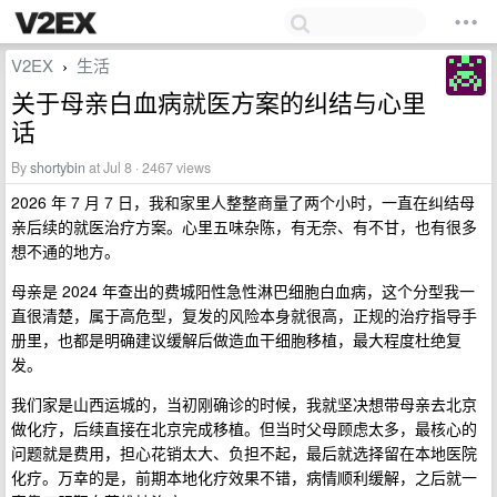
V2EX
生活
›
关于母亲白血病就医方案的纠结与心里
话
By
shortybin
at Jul 8 · 2467 views
2026 年 7 月 7 日，我和家里人整整商量了两个小时，一直在纠结母
亲后续的就医治疗方案。心里五味杂陈，有无奈、有不甘，也有很多
想不通的地方。
母亲是 2024 年查出的费城阳性急性淋巴细胞白血病，这个分型我一
直很清楚，属于高危型，复发的风险本身就很高，正规的治疗指导手
册里，也都是明确建议缓解后做造血干细胞移植，最大程度杜绝复
发。
我们家是山西运城的，当初刚确诊的时候，我就坚决想带母亲去北京
做化疗，后续直接在北京完成移植。但当时父母顾虑太多，最核心的
问题就是费用，担心花销太大、负担不起，最后就选择留在本地医院
化疗。万幸的是，前期本地化疗效果不错，病情顺利缓解，之后就一