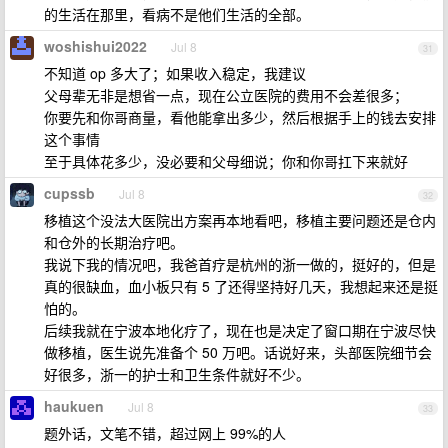
的生活在那里，看病不是他们生活的全部。
woshishui2022
Jul 8
31
不知道 op 多大了；如果收入稳定，我建议
父母辈无非是想省一点，现在公立医院的费用不会差很多；
你要先和你哥商量，看他能拿出多少，然后根据手上的钱去安排
这个事情
至于具体花多少，没必要和父母细说；你和你哥扛下来就好
cupssb
Jul 8
32
移植这个没法大医院出方案再本地看吧，移植主要问题还是仓内
和仓外的长期治疗吧。
我说下我的情况吧，我爸首疗是杭州的浙一做的，挺好的，但是
真的很缺血，血小板只有 5 了还得坚持好几天，我想起来还是挺
怕的。
后续我就在宁波本地化疗了，现在也是决定了窗口期在宁波尽快
做移植，医生说先准备个 50 万吧。话说好来，头部医院细节会
好很多，浙一的护士和卫生条件就好不少。
haukuen
Jul 8
33
题外话，文笔不错，超过网上 99%的人