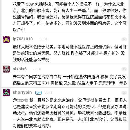
花费了 30w 包括移植，可能每个人的情况不一样，为什么来北
京，北京的经验丰富，能让病人少一些痛苦，而且效果很好，你
说挂号难的，我觉得还好，反倒我觉得在医院里面的花销比小地
方正规多了，唯一花销多的，可能涉及到外面的租房等，这个可
以合租
lp7631010
Jul 8
24
最终大概率会败于现实。本地可能不是医疗上的最优解，但可能
是当前现实的最优解。努力赚钱吧 有钱了才能守护想守护的 没
钱的话还能怎么样呢
sixsix6
Jul 8
25
去年有个同学在治疗白血病 一开始在燕达陆道培 移植 完了复发
然后去航天科工 731 再移植 又失败 然后人走了 兜兜转转一年多
shortybin
Jul 8
OP
26
@
cczvip
我一直想的是来北京治疗，父母觉得花费太多。很多人
也是建议直接来北京少走弯路可能花的会更少，但是我没办法说
动父母。他们还要考虑我哥的意见，毕竟我哥也要出钱。不是我
一人说来北京就去北京。现在是我一人想让北京治疗，父母和我
哥他们想要本地治疗。