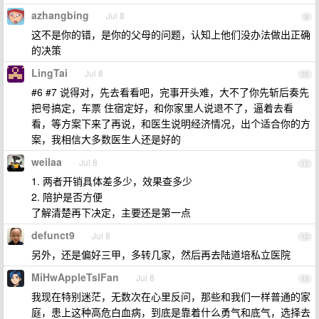
azhangbing
Jul 8
9
这不是你的错，是你的父母的问题，认知上他们没办法做出正确
的决策
LingTai
Jul 8
10
#6 #7 说得对，先去看看吧，完事开头难，大不了你先斩后奏先
把号搞定，车票 住宿定好，和你家里人说退不了，逼着去看
看，等方案下来了再说，和医生说明经济情况，出个适合你的方
案，我相信大多数医生人还是好的
weilaa
Jul 8
11
1. 两者开销具体差多少，效果查多少
2. 陪护是否方便
了解清楚再下决定，主要还是第一点
defunct9
Jul 8
12
另外，还是偏好三甲，多转几家，然后再去陆道培私立医院
MiHwAppleTslFan
Jul 8
13
我现在特别迷茫，无数次在心里反问，那些和我们一样普通的家
庭，患上这种高危白血病，到底是靠着什么勇气和底气，选择去