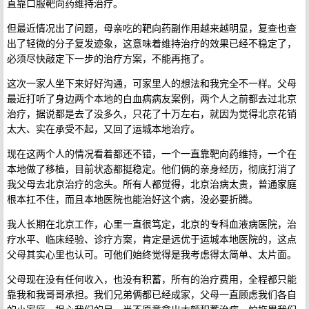
直靠口服靶向药维持治疗。
但最近情况出了问题，母亲吃的靶向药副作用越来越明显，复查也查
出了轻微的分子复发迹象，这意味着维持治疗的效果已经不稳定了，
必须尽快敲定下一步的治疗方案，不能再拖了。
这次一家人坐下来好好沟通，可家里人的想法和我完全不一样。父母
最近打听了身边两个本地的白血病病友案例，两个人之前都去过北京
治疗，据说都是去了没多久，只花了十万左右，就因为觉得北京花销
太大、实在承受不起，又回了运城本地治疗。
现在这两个人的情况看着都还不错，一个一直靠靶向药维持，一个在
本地做了移植，目前状态都挺稳定。他们俩的亲身经历，彻底打消了
我父母去北京治疗的念头。所有人都觉得，北京治病太贵，普通家庭
根本扛不住，而且本地医院也能治好这个病，没必要折腾。
我人长期在北京工作，心里一直很笃定，北京的专科血液病医院，治
疗水平、临床经验、诊疗方案，肯定是远优于运城本地医院的，这点
父母其实心里也认可。可他们始终觉得是我考虑得太简单、太片面。
父母现在没有任何收入，也没有积蓄，所有的治疗费用，全程都只能
靠我和我哥哥承担。我们兄弟俩都已经成家，父母一直顾虑我们各自