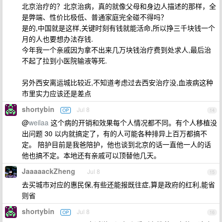
北京治疗的？北京治病，真的就像父母和身边人描述的那样，全
是弊端、性价比极低、普通家庭完全碰不得吗？
是的,中国就是这样,关键时刻有钱就能活命,所以挣三千块钱一个
月的人也要想办法存钱.
今年我一个亲戚因为拿不出来几万块钱治疗费到处求人,最后治
不起了拉到小医院输液等死.
另外西安离运城比较近,不知道考虑过去西安治疗没,血液病这种
市里实力应该还是差点
shortybin
Jul 8
OP
14
@
weilaa
这个病的开销和效果每个人情况都不同。有个人移植没
出问题 30 以内就搞定了，有的人可能各种排异上百万都搞不
定。 陪护目前是我爸陪护，他也谈到北京的话一直他一人的话
他也搞不定。本地还有亲戚可以顶替他几天。
JaaaaackZheng
Jul 8
15
去买城市对应的惠民保,有些还能报既往症,算是政府的红利,能省
则省
shortybin
Jul 8
OP
16