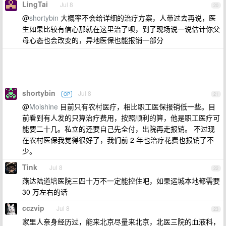
LingTai
Jul 8
20
@
shortybin
大概率不会给详细的治疗方案，人带过去再说，医
生如果比较有信心那就在这里治了呗，到了现场说一说估计你父
母心态也会改变的，异地医保也能报销一部分
shortybin
Jul 8
OP
21
@
Moishine
目前只有农村医疗，相比职工医保报销低一些。目
前看到有人发的只算治疗费用，按照顺利的算，他是职工医疗可
能要二十几。私立的还要自己先全付，出院再走报销。 不过现
在农村医保我觉得很好了，我们前 2 年也治疗花费也报销了不
少。
Tink
Jul 8
22
燕达陆道培医院三四十万不一定能控住吧，如果运城本地都需要
30 万左右的话
cczvip
Jul 8
23
家里人亲身经历过，能来北京尽量来北京，北医三院的血液科，