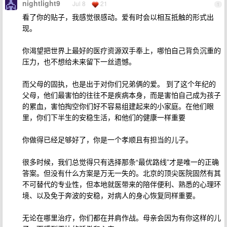
nightlight9
Jul 8
21
1
看了你的贴子，我感觉很感动。爱有时会以相互抵触的形式出
现。
你渴望把世界上最好的医疗资源双手奉上，哪怕自己背负沉重的
压力，也不想给未来留下一丝遗憾。
而父母的固执，也是出于对你们兄弟俩的爱。 到了这个年纪的
父母，他们最害怕的往往不是疾病本身，而是害怕自己成为孩子
的累血，害怕掏空你们好不容易组建起来的小家庭。在他们眼
里，你们下半生的安稳生活，和他们的健康一样重要
你做得已经足够好了，你是一个孝顺且有担当的儿子。
很多时候，我们总觉得只有选择那条“最优路线”才是唯一的正确
答案。但没有什么方案是万无一失的。北京的顶尖医院固然有其
不可替代的专业性，但本地就医带来的陪伴便利、熟悉的心理环
境、以及免于奔波的安稳，对病人的身心恢复同样重要。
无论在哪里治疗，你们都在并肩作战。母亲会因为有你这样的儿