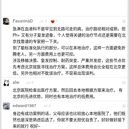
FaustinaD
Jul 8
4
6
急淋在血液科不是罕见到无路可走的病，治疗路径相对成熟，但
Ph+ 又有分子复发迹象，个人觉得关键的治疗节点还是需要在北
京找靠谱的专家把一下关。
到了能标准化执行的部分，可以在本地治疗，这样一方面避免折
腾老人，另一方面费用上也更可控。
涉及移植决策、复发控制、耐药突变、严重并发症，这些节点优
先考虑北京就医寻找治疗方案，这样总体费用会比全程在北京更
低，另外也相对不耽误治疗，不容易出现误判。
alw
Jul 8
7
北京医院检查出医疗方案，然后回去本地根据方案来治疗。 有
北京的先进优势，同时也有本地治疗的低费用。
edward1987
Jul 8
8
身边有成功案例的话，父母应该也比较放心本地医院了，他们既
然也是深思熟虑后选了，你就不要太担忧自责了。好好做好接下
来的就行 祝好~