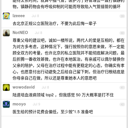
能待太长时间，就算不插气管，医护为了好管理会一直打镇静药
物，镇静药物会有呼吸抑制的可能而导致陷入气管插管的循环
lzeeee
Jul 8
39
去北京正规公立医院治疗，不要为此后悔一辈子
NotNEO
Jul 8
40
尊重父母的建议吧，诚如一楼所说，两代人的爱是互相的，都在
为对方多考虑，这种情况下，强行按照你的意愿来做，不一定能
顾全双方的考量，也许北京的私立医院并不能彻底解决问题，最
后折腾一番收效甚微，也许在本地医治，有亲戚可以偶尔替换你
父亲的陪护，父母在治疗过程中能有更稳定的心态，你确实有孝
心，也愿意付出行动避免之后给自己留下刺，但治疗归根结底是
你母亲自己在做，所以还是尊重她本人的意愿吧
wowodavid
Jul 8
41
陆道培血液病领域 top2 ，但我感觉 50 万大概率是打不住
mooyo
Jul 9
42
医生给的预计花费会偏低，至少按*1.5 准备吧