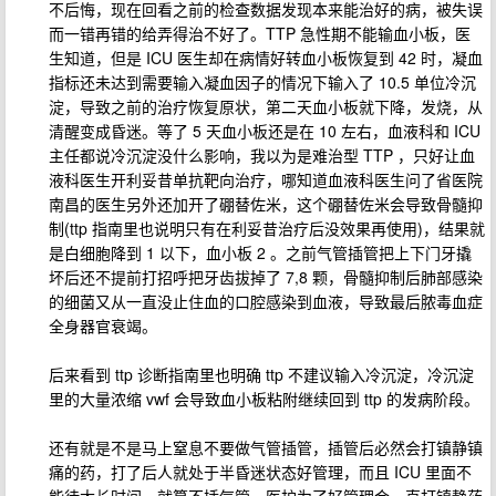
不后悔，现在回看之前的检查数据发现本来能治好的病，被失误
而一错再错的给弄得治不好了。TTP 急性期不能输血小板，医
生知道，但是 ICU 医生却在病情好转血小板恢复到 42 时，凝血
指标还未达到需要输入凝血因子的情况下输入了 10.5 单位冷沉
淀，导致之前的治疗恢复原状，第二天血小板就下降，发烧，从
清醒变成昏迷。等了 5 天血小板还是在 10 左右，血液科和 ICU
主任都说冷沉淀没什么影响，我以为是难治型 TTP ，只好让血
液科医生开利妥昔单抗靶向治疗，哪知道血液科医生问了省医院
南昌的医生另外还加开了硼替佐米，这个硼替佐米会导致骨髓抑
制(ttp 指南里也说明只有在利妥昔治疗后没效果再使用)，结果就
是白细胞降到 1 以下，血小板 2 。之前气管插管把上下门牙撬
坏后还不提前打招呼把牙齿拔掉了 7,8 颗，骨髓抑制后肺部感染
的细菌又从一直没止住血的口腔感染到血液，导致最后脓毒血症
全身器官衰竭。
后来看到 ttp 诊断指南里也明确 ttp 不建议输入冷沉淀，冷沉淀
里的大量浓缩 vwf 会导致血小板粘附继续回到 ttp 的发病阶段。
还有就是不是马上窒息不要做气管插管，插管后必然会打镇静镇
痛的药，打了后人就处于半昏迷状态好管理，而且 ICU 里面不