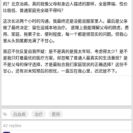
的？北京治病，真的就像父母和身边人描述的那样，全是弊端、性价
比极低、普通家庭完全碰不得吗？
这次长达两个小时的沟通，我最终还是没能说服家里人。最后是父亲
做了最终决定：留在运城本地治疗。 道理上我能理解父母的顾虑，费
用、家庭、拖累子女、便利程度，每一个都是很现实的问题。但我心
里从头到尾都充满了不甘心。
我忍不住反复自我怀疑：是不是真的是我太年轻、考虑得太少？是不
是我只盯着最优的医疗方案，却忽略了普通人最真实的生活重担？是
不是父母的保守选择，才是最贴合我们家庭现状的正确选择？这份不
甘心，还有对未知预后的担忧，一直压在我心里，迟迟放不下。
白血病
治疗
费用
42 replies