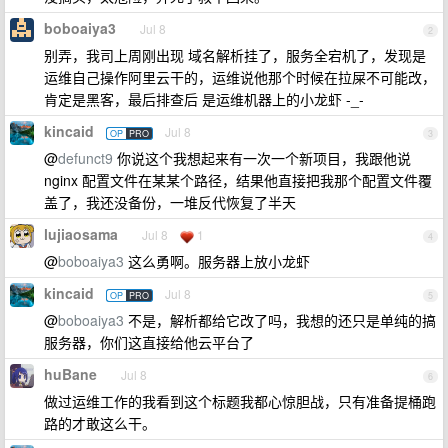
boboaiya3
Jul 8
2
别弄，我司上周刚出现 域名解析挂了，服务全宕机了，发现是
运维自己操作阿里云干的，运维说他那个时候在拉屎不可能改，
肯定是黑客，最后排查后 是运维机器上的小龙虾 -_-
kincaid
Jul 8
OP
PRO
3
@
defunct9
你说这个我想起来有一次一个新项目，我跟他说
nginx 配置文件在某某个路径，结果他直接把我那个配置文件覆
盖了，我还没备份，一堆反代恢复了半天
lujiaosama
Jul 8
1
4
@
boboaiya3
这么勇啊。服务器上放小龙虾
kincaid
Jul 8
OP
PRO
5
@
boboaiya3
不是，解析都给它改了吗，我想的还只是单纯的搞
服务器，你们这直接给他云平台了
huBane
Jul 8
6
做过运维工作的我看到这个标题我都心惊胆战，只有准备提桶跑
路的才敢这么干。