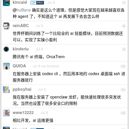
kincaid
Jul 8
OP
PRO
7
@
huBane
确实是这么个道理，但是感觉大家现在越来越喜欢各
种 agent 了，不知道这个 ai 再发展下去会怎么样
rainABC
Jul 8
8
世界杯期间训练了一个比较全的 ai 技能模块，目前预测数据还
可以，实现了实操小盈利
kinderiu
Jul 8
9
腾讯有个 ai 终端，OrcaTrem
QUIOA
Jul 8 via Android
10
在服务器上安装 codex cli ，然后用本地的 codex 桌面端 ssh 进
服务器就行
ppboyhai
Jul 8
11
我在服务器上安装了 openclaw 龙虾，能快速处理很多突发状
况。当然也设置了很多安全口的限制
www12222
Jul 8
12
相比开发，ai 运维更强