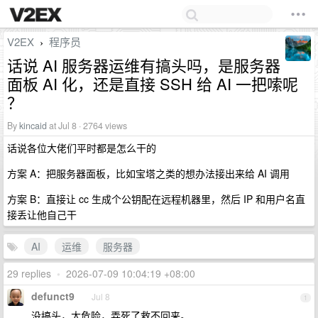
V2EX
程序员
›
话说 AI 服务器运维有搞头吗，是服务器
面板 AI 化，还是直接 SSH 给 AI 一把嗦呢
？
By
kincaid
at Jul 8 · 2764 views
话说各位大佬们平时都是怎么干的
方案 A：把服务器面板，比如宝塔之类的想办法接出来给 AI 调用
方案 B：直接让 cc 生成个公钥配在远程机器里，然后 IP 和用户名直
接丢让他自己干
AI
运维
服务器
29 replies
•
2026-07-09 10:04:19 +08:00
defunct9
Jul 8
1
没搞头，太危险，弄死了救不回来。