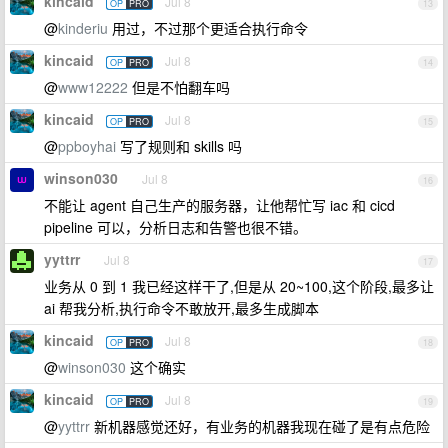
kincaid
Jul 8
OP
PRO
13
@
kinderiu
用过，不过那个更适合执行命令
kincaid
Jul 8
OP
PRO
14
@
www12222
但是不怕翻车吗
kincaid
Jul 8
OP
PRO
15
@
ppboyhai
写了规则和 skills 吗
winson030
Jul 8
16
不能让 agent 自己生产的服务器，让他帮忙写 iac 和 cicd
pipeline 可以，分析日志和告警也很不错。
yyttrr
Jul 8
17
业务从 0 到 1 我已经这样干了,但是从 20~100,这个阶段,最多让
ai 帮我分析,执行命令不敢放开,最多生成脚本
kincaid
Jul 8
OP
PRO
18
@
winson030
这个确实
kincaid
Jul 8
OP
PRO
19
@
yyttrr
新机器感觉还好，有业务的机器我现在碰了是有点危险