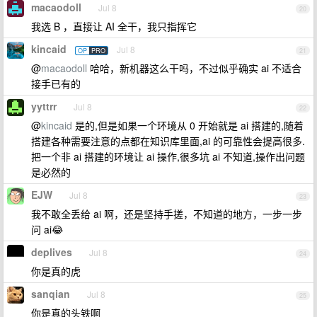
macaodoll
Jul 8
20
我选 B ，直接让 AI 全干，我只指挥它
kincaid
Jul 8
OP
PRO
21
@
macaodoll
哈哈，新机器这么干吗，不过似乎确实 ai 不适合
接手已有的
yyttrr
Jul 8
22
@
kincaid
是的,但是如果一个环境从 0 开始就是 ai 搭建的,随着
搭建各种需要注意的点都在知识库里面,ai 的可靠性会提高很多.
把一个非 ai 搭建的环境让 ai 操作,很多坑 ai 不知道,操作出问题
是必然的
EJW
Jul 8
23
我不敢全丢给 ai 啊，还是坚持手搓，不知道的地方，一步一步
问 ai😂
deplives
Jul 8
24
你是真的虎
sanqian
Jul 8
25
你是真的头铁啊