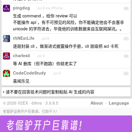
pingdog
Jul 8 via iPhone
26
生成 command ，给你 review 可以
不能操作 api ，有不可预见的风险，你不能确定他会不会塞非
unicode 的字符进去，毕竟他的训练数据来自互联网屎坑。。
tftNExtLife
Jul 8
27
逐层封装 cli ，做渐进式披露操作手册，cli 层级把 acl 卡死
charles0
Jul 9
28
等 AI 删库（但不跑路）你就老实了
CodeCodeStudy
Jul 9
29
喜闻乐见
• 请不要在回答技术问题时复制粘贴 AI 生成的内容
© 2026 V2EX · 69ms · 3.9.8.5
About
·
Language
老倔驴证券开户巨靠谱，已助千人!