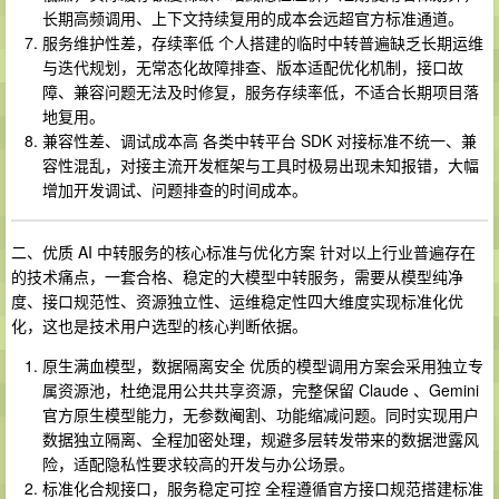
长期高频调用、上下文持续复用的成本会远超官方标准通道。
服务维护性差，存续率低 个人搭建的临时中转普遍缺乏长期运维
与迭代规划，无常态化故障排查、版本适配优化机制，接口故
障、兼容问题无法及时修复，服务存续率低，不适合长期项目落
地复用。
兼容性差、调试成本高 各类中转平台 SDK 对接标准不统一、兼
容性混乱，对接主流开发框架与工具时极易出现未知报错，大幅
增加开发调试、问题排查的时间成本。
二、优质 AI 中转服务的核心标准与优化方案 针对以上行业普遍存在
的技术痛点，一套合格、稳定的大模型中转服务，需要从模型纯净
度、接口规范性、资源独立性、运维稳定性四大维度实现标准化优
化，这也是技术用户选型的核心判断依据。
原生满血模型，数据隔离安全 优质的模型调用方案会采用独立专
属资源池，杜绝混用公共共享资源，完整保留 Claude 、Gemini
官方原生模型能力，无参数阉割、功能缩减问题。同时实现用户
数据独立隔离、全程加密处理，规避多层转发带来的数据泄露风
险，适配隐私性要求较高的开发与办公场景。
标准化合规接口，服务稳定可控 全程遵循官方接口规范搭建标准