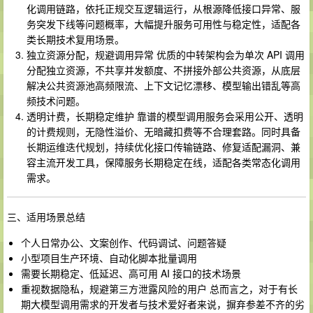
化调用链路，依托正规交互逻辑运行，从根源降低接口异常、服
务突发下线等问题概率，大幅提升服务可用性与稳定性，适配各
类长期技术复用场景。
独立资源分配，规避调用异常 优质的中转架构会为单次 API 调用
分配独立资源，不共享并发额度、不拼接外部公共资源，从底层
解决公共资源池高频限流、上下文记忆漂移、模型输出错乱等高
频技术问题。
透明计费，长期稳定维护 靠谱的模型调用服务会采用公开、透明
的计费规则，无隐性溢价、无暗藏扣费等不合理套路。同时具备
长期运维迭代规划，持续优化接口传输链路、修复适配漏洞、兼
容主流开发工具，保障服务长期稳定在线，适配各类常态化调用
需求。
三、适用场景总结
个人日常办公、文案创作、代码调试、问题答疑
小型项目生产环境、自动化脚本批量调用
需要长期稳定、低延迟、高可用 AI 接口的技术场景
重视数据隐私，规避第三方泄露风险的用户 总而言之，对于有长
期大模型调用需求的开发者与技术爱好者来说，摒弃参差不齐的劣