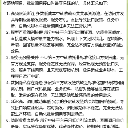
者落地项目、批量调用接口时最容易踩的坑，具体汇总如下：
高频限流断连 多数低成本中转依赖公共共享资源池，在访问并发
高峰期极易触发限流、服务宕机，直接导致接口报错、任务中
断，自动化脚本与批量调用任务无法正常执行。
模型严重阉割掺假 部分中转平台混用过期资源、劣质共享额度，
直接造成大模型原生能力缩水，出现上下文记忆错乱、逻辑输出
断裂、回答质量不稳定等问题，完全达不到官方满血模型的输出
效果。
服务无预警关停 不少第三方中转依托非标准化接口方案搭建，无
官方规范支撑，服务稳定性无法保障，经常出现无预警接口失
效、服务下线问题，且无兜底容错机制，极易造成业务脚本、工
程项目运行中断。
数据隐私存在隐患 多层第三方转发链路缺乏标准化加密与数据隔
离机制，用户代码数据、业务资料、私密对话等信息存在被窃
取、泄露的潜在风险，无法满足隐私敏感场景的使用需求。
延迟高、调用成功率低 冗余的多层转发链路会增加网络损耗，导
致接口响应延迟高、超时频发、调用成功率不稳定，完全无法适
配生产环境、自动化批量调用等刚需场景。
隐形收费套路多 部分中转平台采用低价引流套路，表面调用单价
低廉，实际缓存额度稀缺、暗藏隐性溢价，短期使用看似划算，