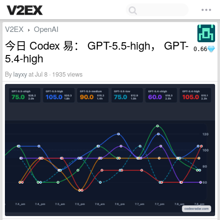
V2EX
OpenAI
›
今日 Codex 易： GPT-5.5-high， GPT-
0.66
5.4-high
By
layxy
at Jul 8 · 1935 views