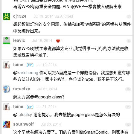
再說WPS有嚴重安全問題..PIN 跟WEP一樣會被人破解出來
cj1324
Jul 19, 2014 via Android
7
想起智能灯泡的安全问题，传输和加密”wifi密码”的密钥被从固件
中反编译出来。
leavic
Jul 19, 2014
1
8
如果WPS对楼主来说都算太专业,我觉得唯一可行的办法就是收
集龙珠召唤神龙了.
taine
Jul 19, 2014
OP
9
@
karlcheong
你可以把A当成是一个穿戴设备。我是想知道有哪
些方法让A能连上家中的Wifi。各位谈的wps，我不是干这行。
tutucfxy
Jul 21, 2014
10
解决方案参考google glass？
taine
Jul 21, 2014
OP
11
@
tutucfxy
谢谢提示，我去搜搜google glass是怎么解决的
southwolf
Jul 30, 2014
12
这个早就有解决方案了。TI的方案叫做SmartConfig，别家也有