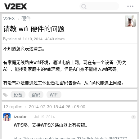
V2EX
硬件
›
请教 wifi 硬件的问题
By
taine
at Jul 19, 2014 · 4340 views
不知道怎么表达清楚。
有家庭无线路由wifi环境，通过电信上网。现在有一个设备（称为
A），能找到家庭中的wifi环境，但是A自身不能输入wifi密码。
有没有办法能通过其他设备把密码告诉A，从而A也能连上网络。
设备
密码
WiFi
12 replies
•
2014-07-30 15:44:26 +08:00
izoabr
Jul 19, 2014
1
WPS咯，支持WPS的路由器上有按钮。
http://blog.csdn.net/zhengsheng23/article/details/8528777