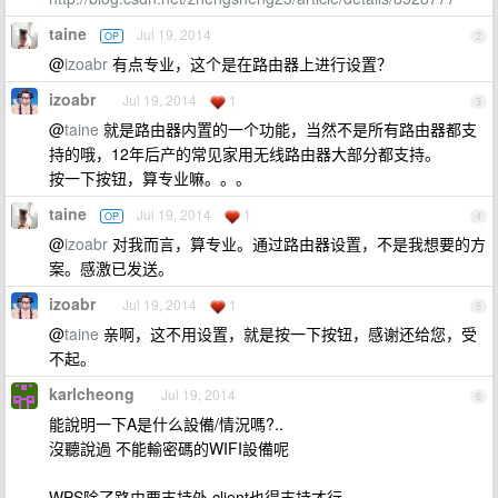
taine
Jul 19, 2014
OP
2
@
izoabr
有点专业，这个是在路由器上进行设置？
izoabr
Jul 19, 2014
1
3
@
taine
就是路由器内置的一个功能，当然不是所有路由器都支
持的哦，12年后产的常见家用无线路由器大部分都支持。
按一下按钮，算专业嘛。。。
taine
Jul 19, 2014
1
OP
4
@
izoabr
对我而言，算专业。通过路由器设置，不是我想要的方
案。感激已发送。
izoabr
Jul 19, 2014
1
5
@
taine
亲啊，这不用设置，就是按一下按钮，感谢还给您，受
不起。
karlcheong
Jul 19, 2014
6
能說明一下A是什么設備/情況嗎?..
沒聽說過 不能輸密碼的WIFI設備呢
WPS除了路由要支持外,client也得支持才行,