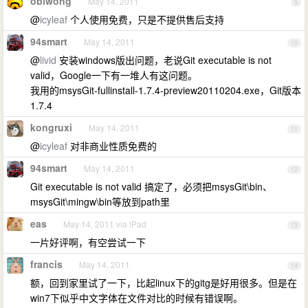
obiwong
May 14, 2011
9
@
icyleaf
个人使用免费，只是不提供售后支持
94smart
May 14, 2011
10
@
livid
安装windows版出问题，老说Git executable is not
valid，Google一下有一堆人有这问题。
我用的msysGit-fullinstall-1.7.4-preview20110204.exe，Git版本
1.7.4
kongruxi
May 14, 2011
11
@
icyleaf
对非商业性质免费的
94smart
May 14, 2011
12
Git executable is not valid 搞定了，必须把msysGit\bin、
msysGit\mingw\bin等放到path里
eas
May 14, 2011 via iPad
13
一片好评啊，有空尝试一下
francis
May 14, 2011
14
额，回到家里试了一下，比起linux下的gitg是好用很多。但是在
win7下似乎中文字体在文件对比的时候有错误啊。