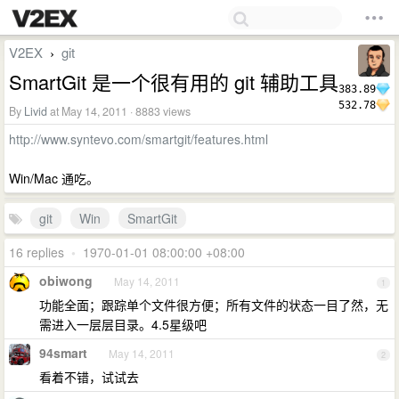
V2EX
git
›
SmartGit 是一个很有用的 git 辅助工具
383.89
532.78
By
Livid
at May 14, 2011 · 8883 views
http://www.syntevo.com/smartgit/features.html
Win/Mac 通吃。
git
Win
SmartGit
16 replies
•
1970-01-01 08:00:00 +08:00
obiwong
May 14, 2011
1
功能全面；跟踪单个文件很方便；所有文件的状态一目了然，无
需进入一层层目录。4.5星级吧
94smart
May 14, 2011
2
看着不错，试试去