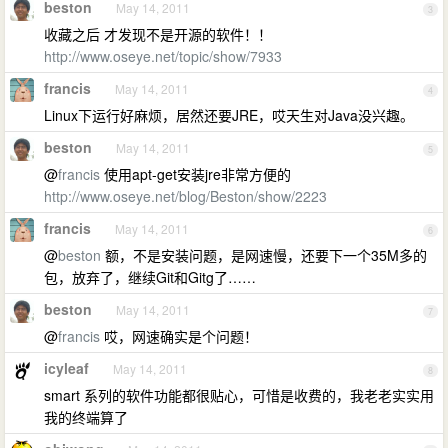
beston
May 14, 2011
3
收藏之后 才发现不是开源的软件！！
http://www.oseye.net/topic/show/7933
francis
May 14, 2011
4
Linux下运行好麻烦，居然还要JRE，哎天生对Java没兴趣。
beston
May 14, 2011
5
@
francis
使用apt-get安装jre非常方便的
http://www.oseye.net/blog/Beston/show/2223
francis
May 14, 2011
6
@
beston
额，不是安装问题，是网速慢，还要下一个35M多的
包，放弃了，继续Git和Gitg了……
beston
May 14, 2011
7
@
francis
哎，网速确实是个问题！
icyleaf
May 14, 2011
8
smart 系列的软件功能都很贴心，可惜是收费的，我老老实实用
我的终端算了