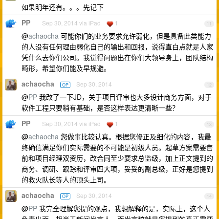
如果明年还有。。。先记下
PP
Sep 30, 2014 via iPad
1
11
@
achaocha
可能你们的业务要求允许弱化，但是具备此类能力
的人没有任何理由弱化自己的输出和回报，说得直白点就是人家
凭什么去你们公司。我觉得问题出在你们大领导身上，团队结构
畸形，希望你们能及早规避。
achaocha
Sep 30, 2014
OP
12
@
PP
我改了一下JD，关于项目评审也大多设计商务方面，对于
软件工程只要稍有基础，是否这样表达更清晰一些？
PP
Sep 30, 2014 via iPad
1
13
@
achaocha
您做事比较认真。根据您修正及细化的内容，我最
终确信满足你们实际需要的不可能是初级人员。起草方案需要售
前和项目经理双资历，改合同至少要求总监级，加上正文提到的
商务、调研、跟踪和评审四大项，妥妥的副总级，正好是您提到
的救火队长等人的顶头上司。
achaocha
Sep 30, 2014
OP
14
@
PP
我完全理解您提的观点，我想解释的是，实际上，这个人