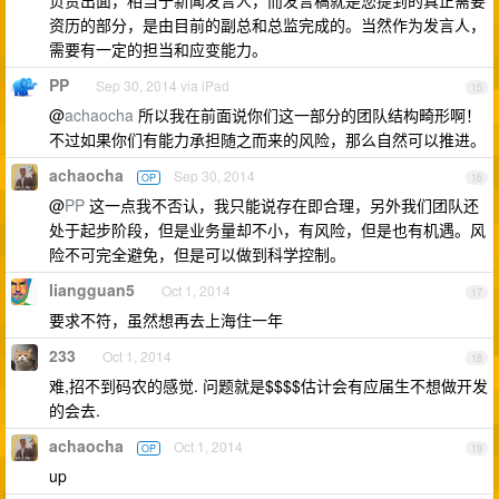
负责出面，相当于新闻发言人，而发言稿就是您提到的真正需要
资历的部分，是由目前的副总和总监完成的。当然作为发言人，
需要有一定的担当和应变能力。
PP
Sep 30, 2014 via iPad
15
@
achaocha
所以我在前面说你们这一部分的团队结构畸形啊！
不过如果你们有能力承担随之而来的风险，那么自然可以推进。
achaocha
Sep 30, 2014
OP
16
@
PP
这一点我不否认，我只能说存在即合理，另外我们团队还
处于起步阶段，但是业务量却不小，有风险，但是也有机遇。风
险不可完全避免，但是可以做到科学控制。
liangguan5
Oct 1, 2014
17
要求不符，虽然想再去上海住一年
233
Oct 1, 2014
18
难,招不到码农的感觉. 问题就是$$$$估计会有应届生不想做开发
的会去.
achaocha
Oct 1, 2014
OP
19
up