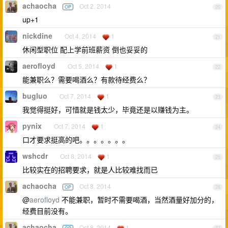
achaocha
Oct 2, 2014
OP
20
up+1
nickdine
Oct 4, 2014
1
21
休闲型职位 配上学前班薪资 倒也妥妥的
aerofloyd
Oct 5, 2014
1
22
能兼职么？需要喝酒么？有款待经费么？
bugluo
Oct 7, 2014
1
23
我觉得挺好，可惜就是钱太少，毕竟还是以赚钱为主。
pynix
Oct 7, 2014
1
24
口才要求挺高的吧。。。。。。。
wshcdr
Oct 8, 2014
1
25
比较实在的招聘要求，就是人比较难找而已
achaocha
Oct 8, 2014
OP
26
@
aerofloyd
不能兼职，暂时不需要喝酒，当然酒量好加分的，
经费目前没有。
achaocha
Oct 8, 2014
1