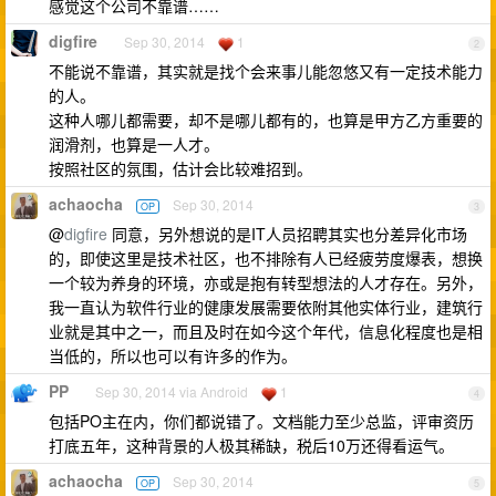
感觉这个公司不靠谱……
digfire
Sep 30, 2014
1
2
不能说不靠谱，其实就是找个会来事儿能忽悠又有一定技术能力
的人。
这种人哪儿都需要，却不是哪儿都有的，也算是甲方乙方重要的
润滑剂，也算是一人才。
按照社区的氛围，估计会比较难招到。
achaocha
Sep 30, 2014
OP
3
@
digfire
同意，另外想说的是IT人员招聘其实也分差异化市场
的，即使这里是技术社区，也不排除有人已经疲劳度爆表，想换
一个较为养身的环境，亦或是抱有转型想法的人才存在。另外，
我一直认为软件行业的健康发展需要依附其他实体行业，建筑行
业就是其中之一，而且及时在如今这个年代，信息化程度也是相
当低的，所以也可以有许多的作为。
PP
Sep 30, 2014 via Android
1
4
包括PO主在内，你们都说错了。文档能力至少总监，评审资历
打底五年，这种背景的人极其稀缺，税后10万还得看运气。
achaocha
Sep 30, 2014
OP
5