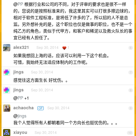
@
PP
根据行业和公司的不同，对于评审的要求也是很不一样
的，您说的是按照标准来的，我这里其实可以打很多擦边球的，
相对于软件工程标准，是将低了许多的了，所以招的人不是总
监。另外想补充的是，这个职位也仅是做事的职位，也不是一个
纯乙方的角色，类似于代甲方，和客户和稀泥以及救火队长的事
宜已经有人担任了。
alex321
Sep 30, 2014
1
6
如果我想回上海的话，应该可以利用一下这个机会。
可惜，我始终无法适应体制内的工作呢。
jings
Sep 30, 2014
7
感觉往这方面生长 好忧伤。。
jings
Sep 30, 2014
8
@
PP
+1
achaocha
Sep 30, 2014
OP
9
@
jings
我个人觉得所有人都朝着同一个方向长也挺忧伤的。。。
xiayou
Sep 30, 2014
10