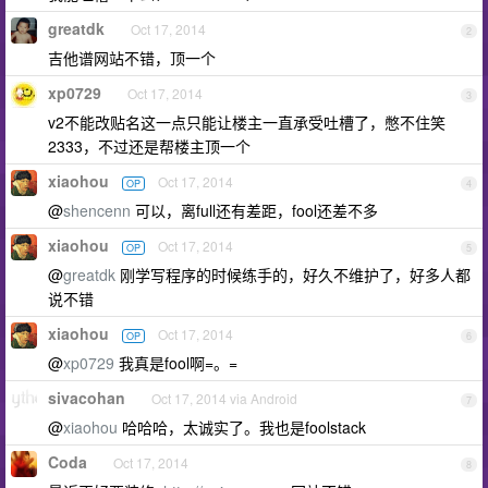
greatdk
Oct 17, 2014
2
吉他谱网站不错，顶一个
xp0729
Oct 17, 2014
3
v2不能改贴名这一点只能让楼主一直承受吐槽了，憋不住笑
2333，不过还是帮楼主顶一个
xiaohou
Oct 17, 2014
OP
4
@
shencenn
可以，离full还有差距，fool还差不多
xiaohou
Oct 17, 2014
OP
5
@
greatdk
刚学写程序的时候练手的，好久不维护了，好多人都
说不错
xiaohou
Oct 17, 2014
OP
6
@
xp0729
我真是fool啊=。=
sivacohan
Oct 17, 2014 via Android
7
@
xiaohou
哈哈哈，太诚实了。我也是foolstack
Coda
Oct 17, 2014
8