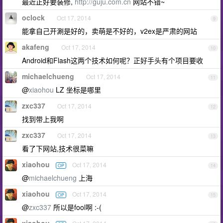
最近正好要装修,
http://guju.com.cn
网站不错~
oclock
Oct 17, 2014
9
能拿自己开涮是好的，卖萌是不好的，v2ex是严肃的网站
akafeng
Oct 17, 2014
10
Android和Flash这两个技术如何呢？正好手头有个项目要收
michaelchueng
Oct 17, 2014
11
@
xiaohou
LZ 坐标是哪里
zxc337
Oct 17, 2014
12
找到带上我啊
zxc337
Oct 17, 2014
13
看了下网站,技术很菜嘛
xiaohou
Oct 17, 2014
OP
14
@
michaelchueng
上海
xiaohou
Oct 17, 2014
OP
15
@
zxc337
所以是fool啊 :-(