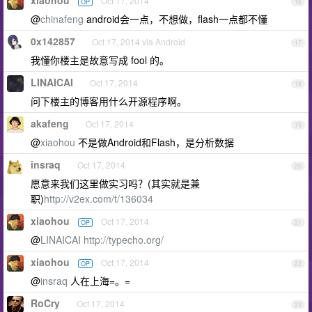
xiaohou
Oct 17, 2014
OP
16
@
chinafeng
android会一点，不想做，flash一点都不懂
0x142857
Oct 17, 2014 via Android
17
我懂你楼主是故意写成 fool 的。
LINAICAI
Oct 17, 2014
18
问下楼主的博客用什么开源程序啊。
akafeng
Oct 17, 2014
19
@
xiaohou
不是做Android和Flash，是分析数据
insraq
Oct 17, 2014
20
愿意来我们这里做实习吗？(其实就是兼
职)
http://v2ex.com/t/136034
xiaohou
Oct 17, 2014
OP
21
@
LINAICAI
http://typecho.org/
xiaohou
Oct 17, 2014
OP
22
@
insraq
人在上海=。=
RoCry
Oct 17, 2014
23