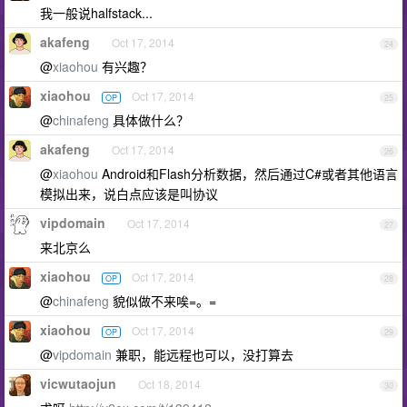
我一般说halfstack...
akafeng
Oct 17, 2014
24
@
xiaohou
有兴趣？
xiaohou
Oct 17, 2014
OP
25
@
chinafeng
具体做什么？
akafeng
Oct 17, 2014
26
@
xiaohou
Android和Flash分析数据，然后通过C#或者其他语言
模拟出来，说白点应该是叫协议
vipdomain
Oct 17, 2014
27
来北京么
xiaohou
Oct 17, 2014
OP
28
@
chinafeng
貌似做不来唉=。=
xiaohou
Oct 17, 2014
OP
29
@
vipdomain
兼职，能远程也可以，没打算去
vicwutaojun
Oct 18, 2014
30