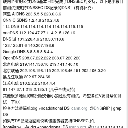
联网企业的公共DNS基本已经完成了DNSSEC的支持，以下是小狼目
前测试到支持DNSSEC DS记录的DNS：(有待补充)
阿里 AliDNS 223.5.5.5 223.6.6.6
CNNIC SDNS 1.2.4.8 210.2.4.8
114 DNS 114.114.114.114 114.114.115.115
oneDNS 112.124.47.27 114.215.126.16
DNS 派 101.226.4.6 218.30.118.6
123.125.81.6 140.207.198.6
Google DNS 8.8.8.8 8.8.4.4
OpenDNS 208.67.222.222 208.67.220.220
北京电信 219.141.136.10 219.141.140.10
北京联通 202.106.196.115 202.106.46.151 202.106.0.20
黑龙江联通 202.97.224.69
江苏电信 218.2.2.2 218.4.4.4
61.147.37.1 218.2.135.1 (几乎全线支持)
其他很多地区的递归服务器小狼还没有测试，希望各位V友能帮忙测
试一下0.0
检查方法很简单:dig +noadditional DS
icann.org
. @
DNS
的IP | grep
DS
如果有DS记录返回则说明该服务器支持DNSSEC,如：
[root@0w0 ~]# dig +noadditional DS
icann.org
. @
114
.114.114.114