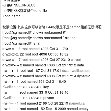
-u 更新NSEC/NSEC3
-z 使用KSK签署整个zone file
Zone name
权限设置(其实这步可以省略 644权限是不是named组都无所谓啦)
[root@sg named]# chown root:named K*
[root@sg named]# chown root:named *.signed
[root@sg named]# ls -al
drwxr-x--- 6 root named 4096 Oct 31 17:01 .
drwxr-xr-x. 22 root root 4096 Oct 30 18:32 ..
drwxr-x--- 7 root named 4096 Oct 27 23:10 chroot
drwxrwx--- 2 named named 4096 Oct 29 13:12 data
-rw-r--r-- 1 root root 167 Oct 31 17:01
dsset-wolflab.net
.
drwxrwx--- 2 named named 4096 Oct 31 17:14 dynamic
-rw-r--r-- 1 root named 951 Oct 31 16:40
Kwolflab.net
.+007+38406.key
-rw------- 1 root named 3319 Oct 31 16:40
Kwolflab.net
.+007+38406.private
-rw-r----- 1 root named 2166 Oct 28 22:19
named.ca
-rw-r----- 1 root named 152 Dec 15 2009 named.empty