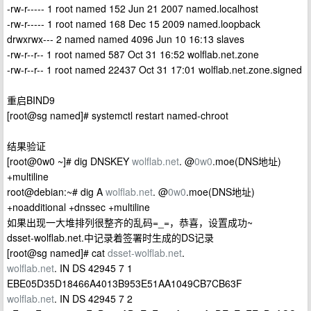
-rw-r----- 1 root named 152 Jun 21 2007 named.localhost
-rw-r----- 1 root named 168 Dec 15 2009 named.loopback
drwxrwx--- 2 named named 4096 Jun 10 16:13 slaves
-rw-r--r-- 1 root named 587 Oct 31 16:52 wolflab.net.zone
-rw-r--r-- 1 root named 22437 Oct 31 17:01 wolflab.net.zone.signed
重启BIND9
[root@sg named]# systemctl restart named-chroot
结果验证
[root@0w0 ~]# dig DNSKEY
wolflab.net
. @
0w0
.moe(DNS地址)
+multiline
root@debian:~# dig A
wolflab.net
. @
0w0
.moe(DNS地址)
+noadditional +dnssec +multiline
如果出现一大堆排列很整齐的乱码=_=，恭喜，设置成功~
dsset-wolflab.net.中记录着签署时生成的DS记录
[root@sg named]# cat
dsset-wolflab.net
.
wolflab.net
. IN DS 42945 7 1
EBE05D35D18466A4013B953E51AA1049CB7CB63F
wolflab.net
. IN DS 42945 7 2