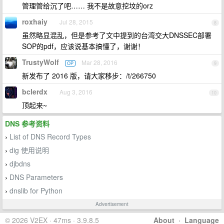
管理管给沉了吧…… 我不是故意挖坟的orz
roxhaiy
Jul 28, 2015
8
虽然略显混乱，但是参考了文中提到的台湾交大DNSSEC部署
SOP的pdf，应该说基本搞懂了，谢谢！
TrustyWolf
Mar 28, 2016
OP
9
新发布了 2016 版，请大家移步：/t/266750
bclerdx
Aug 3, 2016
10
顶起来~
DNS 参考资料
List of DNS Record Types
›
dig 使用说明
›
djbdns
›
DNS Parameters
›
dnslib for Python
›
Advertisement
© 2026 V2EX · 47ms · 3.9.8.5
About
·
Language