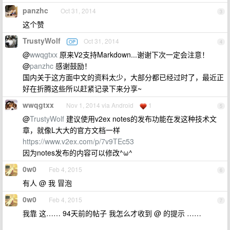
panzhc
Oct 31, 2014
3
这个赞
TrustyWolf
Oct 31, 2014
OP
4
@
wwqgtxx
原来V2支持Markdown...谢谢下次一定会注意！
@
panzhc
感谢鼓励！
国内关于这方面中文的资料太少，大部分都已经过时了，最近正
好在折腾这些所以赶紧记录下来分享~
wwqgtxx
Nov 1, 2014 via Android
1
5
@
TrustyWolf
建议使用v2ex notes的发布功能在发这种技术文
章，就像L大大的官方文档一样
https://www.v2ex.com/p/7v9TEc53
因为notes发布的内容可以修改^ω^
0w0
Feb 4, 2015
6
有人 @ 我 冒泡
0w0
Feb 4, 2015
7
我靠 这…… 94天前的帖子 我怎么才收到 @ 的提示 ……