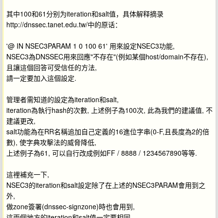
其中100和61分别为iteration和salt值，具体解释摘录
http://dnssec.tanet.edu.tw/中的原话：
'@ IN NSEC3PARAM 1 0 100 61' 用來設定NSEC3功能,
NSEC3為DNSSEC用來回應"不存在"(例如某個host/domain不存在),
且讓這個回答可受信任的方法,
請一定要加入這個設定.
管理者需知道的設定為iteration和salt,
iteration為執行hash的次數, 上述例子為100次, 此為我們的建議值, 不
建議更改,
salt功能為在RR名稱追加自己定義的16進位字串(0-F,且長度為2的倍
數), 使字典攻擊法的威脅降低,
上述例子為61, 可以自行改成例如FF / 8888 / 1234567890等等.
這裡補充一下,
NSEC3的iteration和salt設定除了在上述的NSEC3PARAM會用到之
外,
做zone簽署(dnssec-signzone)時也會用到,
這兩個地方的iteration和salt值一定要相同.