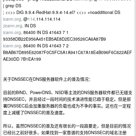
| grep DS
; <<>> DiG 9.9.4-RedHat-9.9.4-14.el7 <<>> +noadditional DS
icann.org
. @
114
.114.114.114
;
icann.org
. IN DS
icann.org
. 86400 IN DS 41643 7 1
93358DB22E956A451EB5AE8D2EC39526CA6A87B9
icann.org
. 86400 IN DS 41643 7 2
B8AB67D895E62087F0C5FC5A1A941C67A18E4B096F6C622AEF
AE30DD 7B1EA199
关于DNSSEC在DNS服务器软件上的普及情况：
目前的BIND、PowerDNS、NSD等主流的DNS服务器软件都已无缝支
持DNSSEC，并且经过一段时间的技术演进性能已趋于稳定。但是部
署DNSSEC后会加重服务器的负载也成为不争的事实。这也在一定程
度上减缓了DNSSEC的普及速度。
所以，虽然DNSSEC的普及还有很长的一段路要走，但是目前的情况
已经比之前好很多，如果找到一家靠谱的支持DNSSEC的域名注册