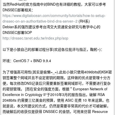
当然RedHat的官方指南中对BIND也有详细的教程，大家可以参考
DNSSEC部署相关：
https://www.digitalocean.com/community/tutorials/how-to-setup-
dnssec-on-an-authoritative-bind-dns-server--2
(RH系)
Debian系的强烈建议参考台湾交大资通安全研究与教学中心的
DNSSEC部署SOP
http://dnssec.tanet.edu.tw/index.php/sop
以下是小狼自己的部署过程分享(欢迎各位批评与指正，鞠躬~)：
环境：CentOS 7 + BIND 9.9.4
为了增强高可用性(其实是偷懒=_=),此处小狼只使用4096bits的KSK密
钥签署整个网域并且不设定密钥的期限。这样做的优点是管理十分方
便，每次修改DNS记录后只需要重新签署网域即可，不需要进行复杂
的密钥管理。 [而在安全的强度方面，根据＂European Network of
Excellence in Cryptology II“于2010年3月的报告指出，破解 RSA
2048bits 约需要三亿美金的预算，使用 ASIC 花费 10 年来运算。也
就是说，本文所建议的方式，仍然是需要非常高的代价才可被破解，
而破解后的收获仅是获得 DNSSEC 的金钥，可用来仿冒 Resource