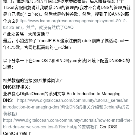
慢...)，但是增加DS的时候总是提示参数错误，后来给客服发了个
Ticket客服回复说让我联系DNS的管理员(我才不会说DNS的管理员就
是自己呢o(╯□╰)o)。然后就是各种谷歌，然后，搜到了ICANN的那
个页面(
https://www.icann.org/resources/pages/deployment-2012-
02-25-en)，然后，就没有然后了QAQ
/* 此处省略一大段废话 */
最后，小狼选择了TransIP B.V.这家注册商<del>前阵子搞活动.net一
年4.75欧，官网也挺高端的-_+</del>
以下分享一下在CentOS 7和BIND9(yum安装)环境下配置DNSSEC的
过程：
相关教程的链接(强烈推荐阅读)：
DNS搭建相关：
业界良心DigitalOcean的系列文章 An Introduction to Managing
DNS：
https://www.digitalocean.com/community/tutorial_series/an-
introduction-to-managing-dns(包含DNS的相关介绍和Debian系的安
装教程)
https://www.digitalocean.com/community/tutorials/how-to-install-the-
bind-dns-server-on-centos-6(RedHat系的安装教程
CentOS6
CentOS 7通用)