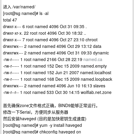
进入 /var/named/
[root@sg named]# ls -al
total 47
drwxr-x--- 6 root named 4096 Oct 31 09:35 .
drwxr-xr-x. 22 root root 4096 Oct 30 18:32 ..
drwxr-x--- 7 root named 4096 Oct 27 23:10 chroot
drwxrwx--- 2 named named 4096 Oct 29 13:12 data
drwxrwx--- 2 named named 4096 Oct 31 09:33 dynamic
-rw-r----- 1 root named 2166 Oct 28 22:19
named.ca
-rw-r----- 1 root named 152 Dec 15 2009 named.empty
-rw-r----- 1 root named 152 Jun 21 2007 named.localhost
-rw-r----- 1 root named 168 Dec 15 2009 named.loopback
drwxrwx--- 2 named named 4096 Jun 10 16:13 slaves
-rw-r--r-- 1 root named 533 Oct 30 14:15 wolflab.net.zone
首先确保zone文件格式正确，BIND9能够正常运行。
修改一下Serial，方便同步从服务器
然后安装haveged (目的是加快密钥生成速度)
[root@sg named]# yum -y install haveged
[root@sg named]# chkconfig haveged on