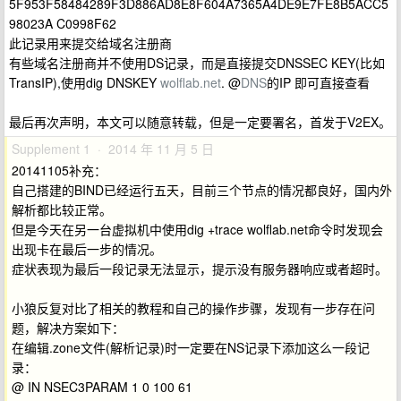
5F953F58484289F3D886AD8E8F604A7365A4DE9E7FE8B5ACC5
98023A C0998F62
此记录用来提交给域名注册商
有些域名注册商并不使用DS记录，而是直接提交DNSSEC KEY(比如
TransIP),使用dig DNSKEY
wolflab.net
. @
DNS
的IP 即可直接查看
最后再次声明，本文可以随意转载，但是一定要署名，首发于V2EX。
Supplement 1 · 2014 年 11 月 5 日
20141105补充：
自己搭建的BIND已经运行五天，目前三个节点的情况都良好，国内外
解析都比较正常。
但是今天在另一台虚拟机中使用dig +trace wolflab.net命令时发现会
出现卡在最后一步的情况。
症状表现为最后一段记录无法显示，提示没有服务器响应或者超时。
小狼反复对比了相关的教程和自己的操作步骤，发现有一步存在问
题，解决方案如下：
在编辑.zone文件(解析记录)时一定要在NS记录下添加这么一段记
录：
@ IN NSEC3PARAM 1 0 100 61