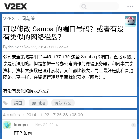
V2EX
问与答
›
可以修改 Samba 的端口号码？或者有没
有类似的网络磁盘？
By
faninx
at Nov 22, 2014 · 5303 views
公司安全策略禁用了 445, 137-139 这些 Samba 的端口，直接网络共
享是没法用的。但是想把一台办公电脑作为稳健服务器，和同事共享
资料。资料大多数是设计素材，文件都比较大，而且最好是能和普通
网络共享一样，在资源管理器里面就能预览（图片）。
有没有类似的解决方案？
端口
samba
解决方案
4 replies
•
2014-11-22 17:26:38 +08:00
loveyu
Nov 22, 2014
1
FTP 如何