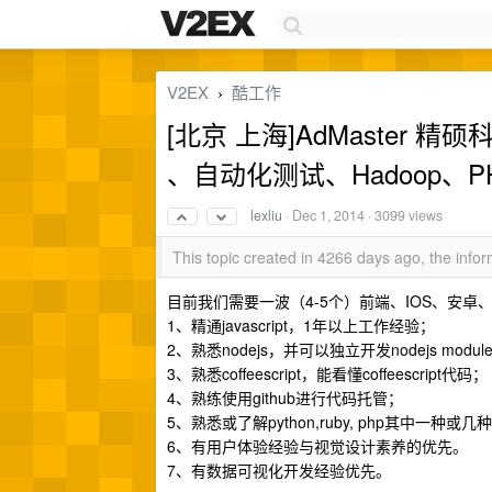
V2EX
酷工作
›
[北京 上海]AdMaster 
、自动化测试、Hadoop、P
lexliu
·
Dec 1, 2014
· 3099 views
This topic created in 4266 days ago, the inf
目前我们需要一波（4-5个）前端、IOS、安卓、
1、精通javascript，1年以上工作经验；
2、熟悉nodejs，并可以独立开发nodejs modul
3、熟悉coffeescript，能看懂coffeescript代码；
4、熟练使用github进行代码托管；
5、熟悉或了解python,ruby, php其中一种或
6、有用户体验经验与视觉设计素养的优先。
7、有数据可视化开发经验优先。