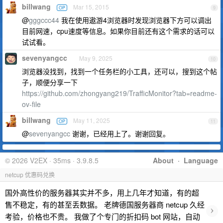
billwang
Mar 15, 2015
OP
9
@
gggccc44
我在使用遨游4浏览器时发现浏览器下方可以调出
目前网速，cpu速度等信息。如果你目前还有这个需求的话可以
试试看。
sevenyangcc
May 9, 2025
10
浏览器没找到，找到一个任务栏的小工具，还可以，搜到这个帖
子，顺便分享一下
https://github.com/zhongyang219/TrafficMonitor?tab=readme-
ov-file
billwang
May 11, 2025
OP
11
@
sevenyangcc
谢谢，已经用上了。谢谢回复。
© 2026 V2EX · 35ms · 3.9.8.5
About
·
Language
netcup 优惠码兑换
国外高性价的服务器其实并不多，用上几年才知道，有的超
售不稳定，有的甚至丢数据。 老牌德国服务器商 netcup 久经
›
考验，价格也不贵。 我做了个专门的折扣码 bot 网站，自动