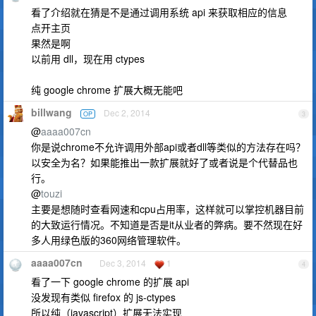
看了介绍就在猜是不是通过调用系统 api 来获取相应的信息
点开主页
果然是啊
以前用 dll，现在用 ctypes
纯 google chrome 扩展大概无能吧
billwang
Dec 2, 2014
OP
3
@
aaaa007cn
你是说chrome不允许调用外部api或者dll等类似的方法存在吗？
以安全为名？如果能推出一款扩展就好了或者说是个代替品也
行。
@
touzi
主要是想随时查看网速和cpu占用率，这样就可以掌控机器目前
的大致运行情况。不知道是否是it从业者的弊病。要不然现在好
多人用绿色版的360网络管理软件。
aaaa007cn
Dec 3, 2014
1
4
看了一下 google chrome 的扩展 api
没发现有类似 firefox 的 js-ctypes
所以纯（javascript）扩展无法实现