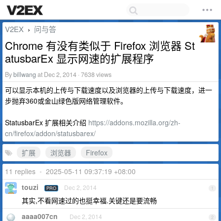
V2EX
问与答
›
Chrome 有没有类似于 Firefox 浏览器 St
atusbarEx 显示网速的扩展程序
By
billwang
at Dec 2, 2014 · 7638 views
可以显示本机的上传与下载速度以及浏览器的上传与下载速度，进一
步抛弃360或金山绿色版网络管理软件。
StatusbarEx 扩展相关介绍
https://addons.mozilla.org/zh-
cn/firefox/addon/statusbarex/
扩展
浏览器
Firefox
11 replies
•
2025-05-11 09:37:19 +08:00
touzi
Dec 2, 2014
PRO
1
其实,不看网速过的也挺幸福.关键还是要流畅
aaaa007cn
Dec 2, 2014
2