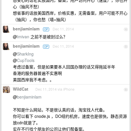
想安心的话老实放国内，备案，用户访问开心（速度），你也开
心（抽风不愁）
想省事的话放美国西岸，价格实惠，无需备案，用户可能不开心
（抽风），你也愁（墙+抽风）
benjiaminlam
Dec 11, 2014
OP
4
@
Imivan
之前不是被封过么？
benjiaminlam
Dec 11, 2014
OP
5
@
SharkIng
@
CupTools
考虑过备案，但是如果要本人回国办理的话又得拖延半年
香港的服务器普遍不实惠啊
美国西岸我不考虑。。
WildCat
Dec 11, 2014 via iPhone
6
@
benjiaminlam
不知是什么网站，不是很认真的话，淘宝找人代备。
你可以看下 cnode.js ，DO纽约机房，速度也是很快。静态资源
放cdn就是了。
实在不行找个朋友的公司让他们帮备案。