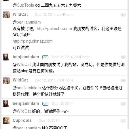
@
CupTools
qq 二四九五五六五九零六
WildCat
Dec 12, 2014 via iPhone
17
@
benjiaminlam
没有被封吧，
http://palmchou.me
我朋友的博客，我这里联通
3G打得开
http://ping.chinaz.com
可以试试
benjiaminlam
Dec 12, 2014 via iPhone
OP
18
@
WildCat
我让国内朋友试了我的站，没成功。但是你提供的测
速站ping没有任何问题。
WildCat
Dec 12, 2014 via iPhone
19
@
benjiaminlam
估计部分地区被干扰，或者你的IP曾经被用过
搭建代理。换个IP估计就好了
benjiaminlam
Dec 12, 2014
OP
20
@
WildCat
好的，谢谢解答 =w=
CupTools
Dec 12, 2014
21
@
benjiaminlam
N久不用QQ了...