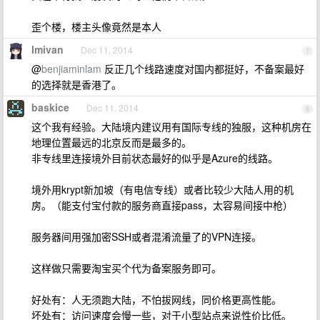
歪个楼，楼主头像竟然是本人
Imivan
Dec 11, 2014
7
@
benjiaminlam
反正几个线路速度对国内都挺好，不备案最好
的选择就是香港了。
baskice
Dec 11, 2014
8
这个我有经验。大陆境内建议用有国际专线的独服，这种机房在
地理位置最远的北京反而是最多的。
非专线里连接境外目前状态最好的似乎是Azure的线路。
境外用krypt新加坡（有电信专线）或者比较少大陆人用的机
房。（能支付宝付款的服务商直接pass，太容易间接中枪）
服务器间用强加密SSH或者混淆流量了的VPN连接。
这样做只需要淘宝买个代为备案服务即可。
好处有：人无须跑大陆，不怕拔网线，同价格更高性能。
坏处有：访问速度会慢一些，对于小型站点来说性价比低。