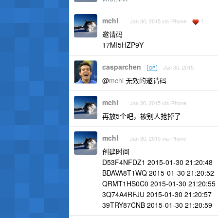
mchl
1
Jan 30, 2015 via iPhone
邀请码
17MI5HZP9Y
casparchen
Jan 30, 2015
OP
@
mchl
无效的邀请码
mchl
Jan 30, 2015 via iPhone
再放5个吧，被别人抢掉了
mchl
Jan 30, 2015 via iPhone
创建时间
D53F4NFDZ1 2015-01-30 21:20:48
BDAVA8T1WQ 2015-01-30 21:20:52
QRMT1HS0C0 2015-01-30 21:20:55
3Q74A4RFJU 2015-01-30 21:20:57
39TRY87CNB 2015-01-30 21:20:59