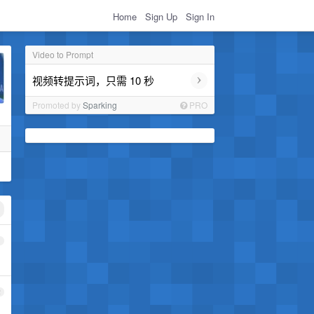
Home
Sign Up
Sign In
Video to Prompt
›
视频转提示词，只需 10 秒
Promoted by
Sparking
PRO
1
2