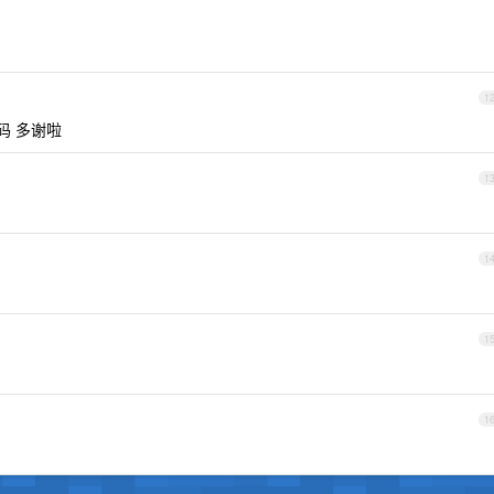
1
码 多谢啦
1
1
1
1