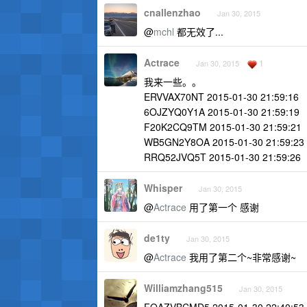
cnallenzhao
Jan 30, 2015
@
mchl
都无效了...
Actrace
1
Jan 30, 2015
我来一些。。
ERVVAX70NT 2015-01-30 21:59:16
6OJZYQ0Y1A 2015-01-30 21:59:19
F20K2CQ9TM 2015-01-30 21:59:21
WB5GN2Y8OA 2015-01-30 21:59:23
RRQ52JVQ5T 2015-01-30 21:59:26
Whisper
Jan 30, 2015
@
Actrace
用了第一个 感谢
de1ty
Jan 30, 2015
@
Actrace
我用了第二个~非常感谢~
Williamzhang515
Jan 30, 2015