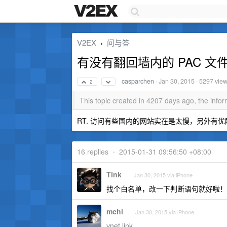
V2EX
问与答
›
有没有翻回墙内的 PAC 文
casparchen
·
Jan 30, 2015
· 5297 vie
2
This topic created in 4207 days ago, the inf
RT. 访问有些国内的网站实在是太慢，另外有
16 replies
•
2015-01-31 09:56:50 +08:00
Tink
Jan 30, 2015 via iPhone
找个白名单，改一下判断语句就好啦！
mchl
Jan 30, 2015 via iPhone
vnet.link