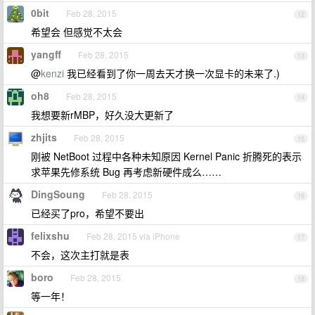
0bit
Feb 28, 2015
12
希望会 但感觉不太会
yangff
Feb 28, 2015
13
@
kenzi
我已经看到了你一周去天才换一次显卡的未来了.)
oh8
Feb 28, 2015
14
我想要新rMBP，好久没大更新了
zhjits
Feb 28, 2015
15
刚被 NetBoot 过程中各种未知原因 Kernel Panic 折腾死的表示
求苹果先修系统 Bug 再考虑新硬件成么……
DingSoung
Feb 28, 2015
16
已经买了pro，希望不要出
felixshu
Feb 28, 2015 via iPhone
17
不会，这次主打就是表
boro
Feb 28, 2015
18
等一年！