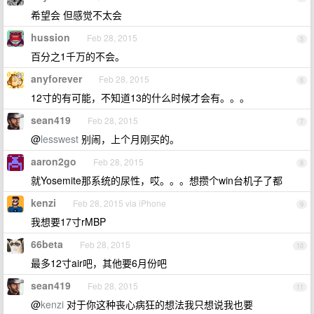
希望会 但感觉不太会
hussion
Feb 28, 2015
5
百分之1千万的不会。
anyforever
Feb 28, 2015
6
12寸的有可能，不知道13的什么时候才会有。。。
sean419
Feb 28, 2015
7
@
lesswest
别闹，上个月刚买的。
aaron2go
Feb 28, 2015
8
就Yosemite那系统的尿性，哎。。。想攒个win台机子了都
kenzi
Feb 28, 2015 via iPhone
9
我想要17寸rMBP
66beta
Feb 28, 2015
10
最多12寸air吧，其他要6月份吧
sean419
Feb 28, 2015
11
@
kenzi
对于你这种丧心病狂的想法我只想说我也要