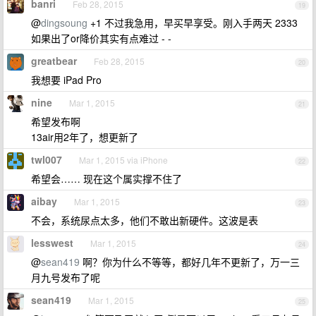
banri
Feb 28, 2015
19
@
dingsoung
+1 不过我急用，早买早享受。刚入手两天 2333
如果出了or降价其实有点难过 - -
greatbear
Feb 28, 2015
20
我想要 iPad Pro
nine
Mar 1, 2015
21
希望发布啊
13air用2年了，想更新了
twl007
Mar 1, 2015 via iPhone
22
希望会…… 现在这个属实撑不住了
aibay
Mar 1, 2015
23
不会，系统尿点太多，他们不敢出新硬件。这波是表
lesswest
Mar 1, 2015
24
@
sean419
啊？你为什么不等等，都好几年不更新了，万一三
月九号发布了呢
sean419
Mar 1, 2015
25