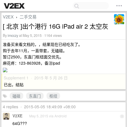
V2EX
二手交易
›
[ 北京 ]出个港行 16G iPad air 2 太空灰
By
imcczy
at May 5, 2015 · 1164 views
准备买来看文档的，，结果现在已经吃灰了。
购于去年11月，一直带套，无磕碰。
暂订2500，东直门枢纽面交优先。
麻花疼：123-863928，备注ipad
Supplement 1 · 2015 年 5 月 26 日
已出，结贴
磕碰
东直门
枢纽
4 replies
•
2015-05-05 18:49:09 +08:00
V2XE
May 5, 2015 via Android
1
64G???