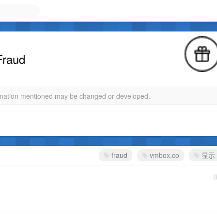
aud
ormation mentioned may be changed or developed.
fraud
vmbox.co
显示