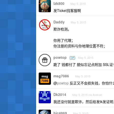
lzk800
May 5, 2015
发Ticket找客服啊
Daddy
May 5, 2015
欺诈检测。
你用了代理；
你注册的资料与你地理位置不符；
powtop
May 5, 2015
OP
跪了 钱都付了 貌似忘记点附加 SSL证书
msg7086
May 5, 2015
@
powtop
反正又不会损失钱，你怕什
Dk2014
May 5, 2015 via Android
我还没付就是欺诈，然后给发tk发证明
hjc4869
May 5, 2015