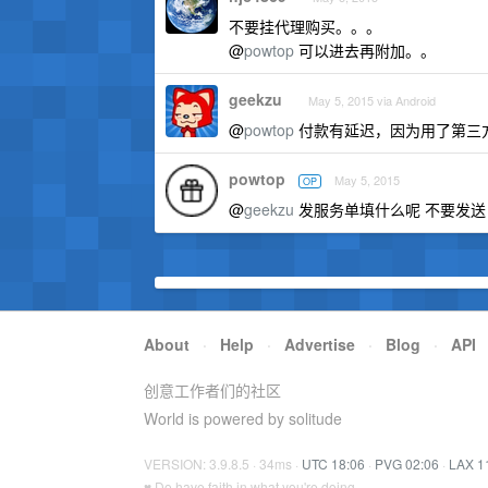
不要挂代理购买。。。
@
powtop
可以进去再附加。。
geekzu
May 5, 2015 via Android
@
powtop
付款有延迟，因为用了第三方
powtop
May 5, 2015
OP
@
geekzu
发服务单填什么呢 不要发送
About
·
Help
·
Advertise
·
Blog
·
API
创意工作者们的社区
World is powered by solitude
VERSION: 3.9.8.5 · 34ms ·
UTC 18:06
·
PVG 02:06
·
LAX 1
♥ Do have faith in what you're doing.