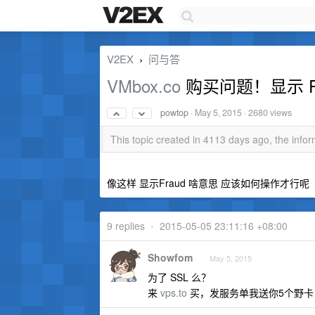
V2EX
问与答
›
VMbox.co
购买问题！显示 Fr
powtop
·
May 5, 2015
· 2680 views
This topic created in 4113 days ago, the inf
像这样 显示Fraud 啥意思 应该如何操作才行呢
9 replies
•
2015-05-05 23:11:16 +08:00
Showfom
May 5, 2015
为了 SSL 么？
来
vps.to
买，发服务单我送你5个野卡