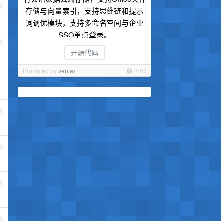
2
存储与向量索引，支持思维链和提示
词调优模块，支持多命名空间与企业
SSO单点登录。
3
开源代码
Promoted by
veotax
PRO
4
5
6
7