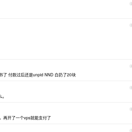
了 付款过后还是unpid NND 白扔了20块
么。
，再开了一个vps就能支付了