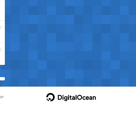
8
9
ge