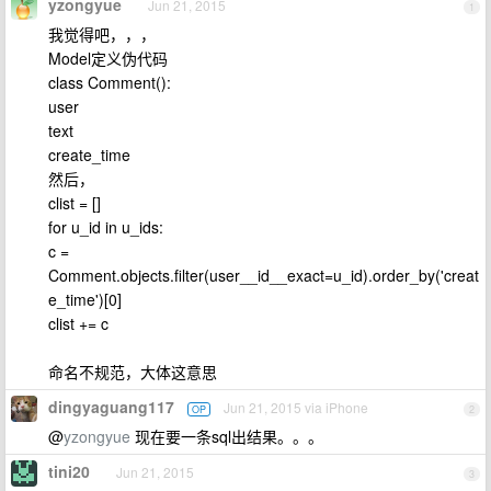
yzongyue
Jun 21, 2015
1
我觉得吧，，，
Model定义伪代码
class Comment():
user
text
create_time
然后，
clist = []
for u_id in u_ids:
c =
Comment.objects.filter(user__id__exact=u_id).order_by('creat
e_time')[0]
clist += c
命名不规范，大体这意思
dingyaguang117
Jun 21, 2015 via iPhone
OP
2
@
yzongyue
现在要一条sql出结果。。。
tini20
Jun 21, 2015
3