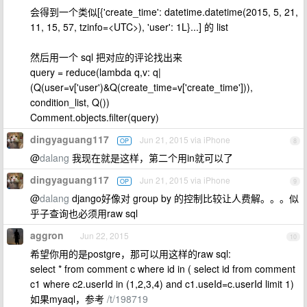
会得到一个类似[{'create_time': datetime.datetime(2015, 5, 21,
11, 15, 57, tzinfo=<UTC>), 'user': 1L}...] 的 list
然后用一个 sql 把对应的评论找出来
query = reduce(lambda q,v: q|
(Q(user=v['user')&Q(create_time=v['create_time'])),
condition_list, Q())
Comment.objects.filter(query)
dingyaguang117
Jun 21, 2015 via iPhone
OP
8
@
dalang
我现在就是这样，第二个用in就可以了
dingyaguang117
Jun 21, 2015 via iPhone
OP
9
@
dalang
django好像对 group by 的控制比较让人费解。。。似
乎子查询也必须用raw sql
aggron
Jun 22, 2015
10
希望你用的是postgre，那可以用这样的raw sql:
select * from comment c where id in ( select id from comment
c1 where c2.userId in (1,2,3,4) and c1.useId=c.userId limit 1)
如果myaql，参考
/t/198719