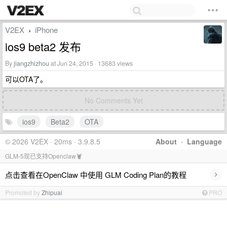
V2EX
iPhone
›
ios9 beta2 发布
By
jiangzhizhou
at Jun 24, 2015 · 13683 views
可以OTA了。
No Comments Yet
ios9
Beta2
OTA
© 2026 V2EX · 20ms · 3.9.8.5
About
·
Language
GLM-5现已支持Openclaw🦞
›
点击查看在OpenClaw 中使用 GLM Coding Plan的教程
Promoted by
Zhipuai
PRO