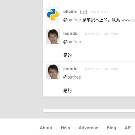
ollama
Nov 5, 2011
OP
@
batfree
是笔记本上的，联系
www.zv
leondu
Nov 5, 2011 via iPhone
@
batfree
是的
leondu
Nov 5, 2011 via iPhone
@
batfree
是的
About
·
Help
·
Advertise
·
Blog
·
API