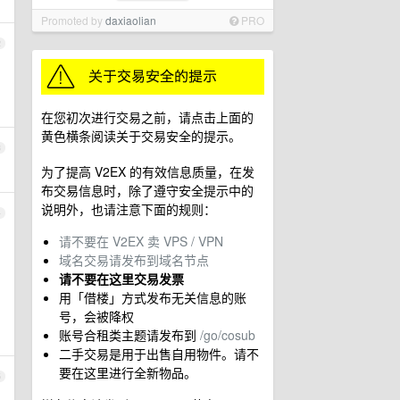
Promoted by
daxiaolian
PRO
2
在您初次进行交易之前，请点击上面的
黄色横条阅读关于交易安全的提示。
3
为了提高 V2EX 的有效信息质量，在发
布交易信息时，除了遵守安全提示中的
说明外，也请注意下面的规则：
4
请不要在 V2EX 卖 VPS / VPN
域名交易请发布到域名节点
请不要在这里交易发票
用「借楼」方式发布无关信息的账
号，会被降权
账号合租类主题请发布到
/go/cosub
二手交易是用于出售自用物件。请不
要在这里进行全新物品。
5