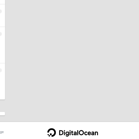
2
3
4
ge