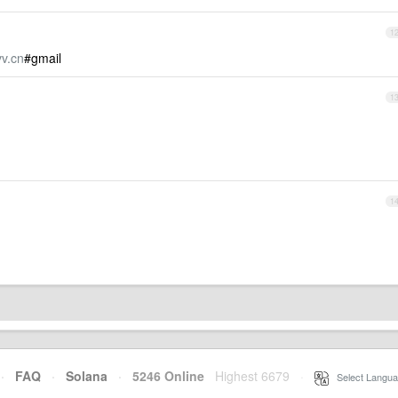
1
v.cn
#gmail
1
1
·
FAQ
·
Solana
·
5246 Online
Highest 6679
·
Select Langua