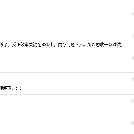
G足够了。反正效率关键在SSD上，内存问题不大。所以想收一条试试。
理解下，：）
1
1