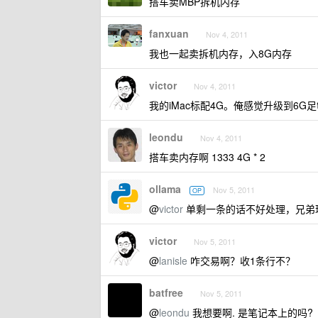
搭车卖MBP拆机内存
fanxuan
Nov 4, 2011
我也一起卖拆机内存，入8G内存
victor
Nov 4, 2011
我的iMac标配4G。俺感觉升级到6
leondu
Nov 4, 2011
搭车卖内存啊 1333 4G * 2
ollama
Nov 5, 2011
OP
@
victor
单剩一条的话不好处理，兄弟
victor
Nov 5, 2011
@
lanisle
咋交易啊？收1条行不？
batfree
Nov 5, 2011
@
leondu
我想要啊. 是笔记本上的吗?