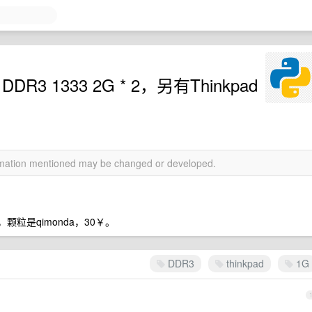
 1333 2G * 2，另有Thinkpad
ormation mentioned may be changed or developed.
66，颗粒是qimonda，30￥。
DDR3
thinkpad
1G