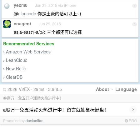
yexm0
Jun 29, 2015 via iPhone
4
@
niancode
你是土豪的话可以上:-)
coagent
Jun 29, 2015
5
asia-east1-a/b/c 三个都还可以选择
Recommended Services
Amazon Web Services
›
LeanCloud
›
New Relic
›
ClearDB
›
© 2026 V2EX · 29ms · 3.9.8.5
About
·
Language
券商万一免五开户活动火热进行中！
›
a股万一免五活动火热进行中！留言就抽鼠标键盘！
Promoted by
daxiaolian
PRO