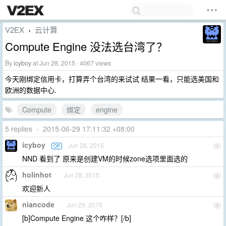
V2EX
云计算
›
Compute Engine 没法选台湾了？
By
icyboy
at Jun 28, 2015 · 4067 views
今天刚绑定信用卡，打算弄个台湾的来试试 结果一看，只能选美国和
欧洲的数据中心.
Compute
绑定
engine
5 replies
•
2015-06-29 17:11:32 +08:00
icyboy
Jun 28, 2015
OP
1
NND 看到了 原来是创建VM的时候zone选项里面选的
holinhot
Jun 28, 2015
2
欢迎新人
niancode
Jun 29, 2015
3
[b]Compute Engine 这个咋样？[/b]